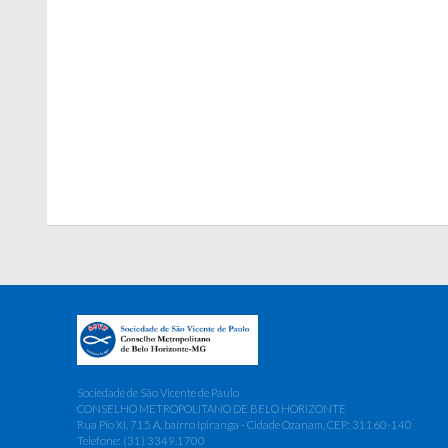
Sociedade de São Vicente de Paulo
CONSELHO METROPOLITANO DE BELO HORIZONTE
Rua Pio XI, 715 A, bairro Ipiranga - Cidade Ozanam, CEP: 31160-140
Telefone: (31) 3349.1700