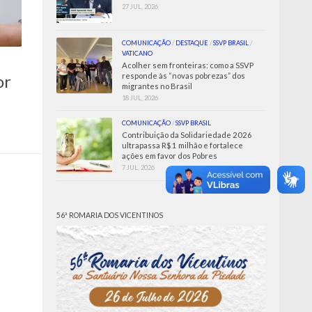
27 JUL, 2026
COMUNICAÇÃO
/
DESTAQUE
/
SSVP BRASIL
/
VATICANO
Acolher sem fronteiras: como a SSVP
responde às “novas pobrezas” dos
or
migrantes no Brasil
18 JUL, 2026
COMUNICAÇÃO
/
SSVP BRASIL
Contribuição da Solidariedade 2026
ultrapassa R$ 1 milhão e fortalece
ações em favor dos Pobres
7 JUL, 2026
56ª ROMARIA DOS VICENTINOS