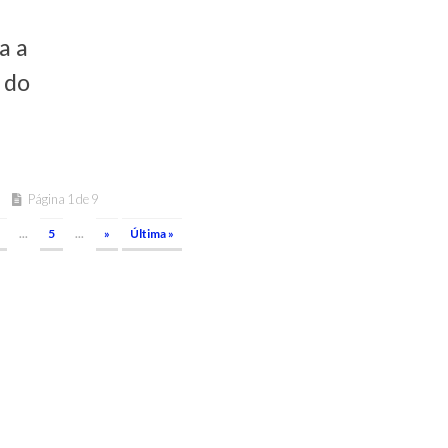
a a
 do
Página 1 de 9
...
5
...
»
Última »