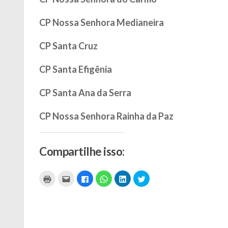
CP Nossa Senhora Medianeira
CP Santa Cruz
CP Santa Efigênia
CP Santa Ana da Serra
CP Nossa Senhora Rainha da Paz
Compartilhe isso:
Clique
Clique
Clique
Clique
Clique
Clique
para
para
para
para
para
para
imprimir(abre
enviar
compartilhar
compartilhar
compartilhar
compartilhar
em
por
no
no
no
no
nova
e-
Facebook(abre
WhatsApp(abre
LinkedIn(abre
Twitter(abre
janela)
mail
em
em
em
em
a
nova
nova
nova
nova
um
janela)
janela)
janela)
janela)
amigo(abre