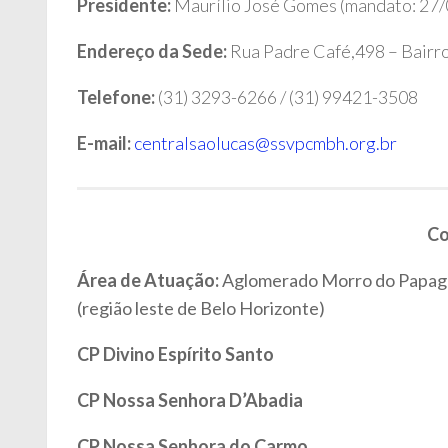
Presidente:
Maurílio José Gomes (mandato: 27/
Endereço da Sede:
Rua Padre Café,498 – Bairr
Telefone:
(31) 3293-6266 / (31) 99421-3508
E-mail:
centralsaolucas@ssvpcmbh.org.br
Co
Área de Atuação:
Aglomerado Morro do Papagai
(região leste de Belo Horizonte)
CP Divino Espírito Santo
CP Nossa Senhora D’Abadia
CP Nossa Senhora do Carmo