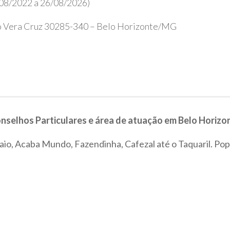
08/2022 a 26/08/2026)
o Vera Cruz 30285-340 – Belo Horizonte/MG
nselhos Particulares e área de atuação em Belo Horizo
o, Acaba Mundo, Fazendinha, Cafezal até o Taquaril. Po