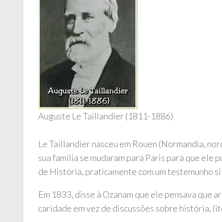
Auguste Le Taillandier (1811-1886)
Le Taillandier nasceu em Rouen (Normandia, noroe
sua família se mudaram para Paris para que ele 
de História, praticamente com um testemunho sil
Em 1833, disse à Ozanam que ele pensava que ar
caridade em vez de discussões sobre história, lite