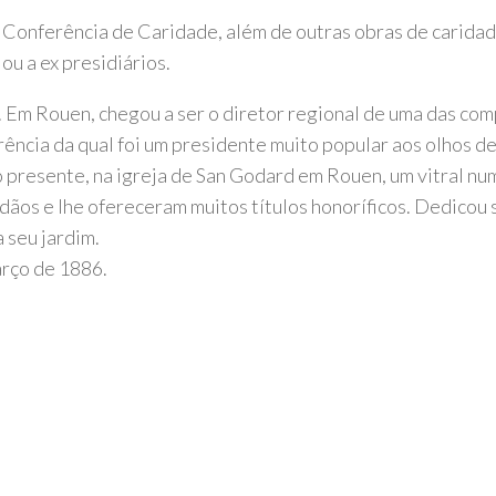
 Conferência de Caridade, além de outras obras de caridade
 ou a ex presidiários.
. Em Rouen, chegou a ser o diretor regional de uma das com
rência da qual foi um presidente muito popular aos olhos 
resente, na igreja de San Godard em Rouen, um vitral numa 
dãos e lhe ofereceram muitos títulos honoríficos. Dedicou s
a seu jardim.
arço de 1886.