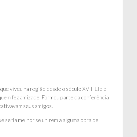
que viveu na região desde o século XVII. Ele e
 quem fez amizade. Formou parte da conferência
 cativavam seus amigos.
e seria melhor se unirem a alguma obra de