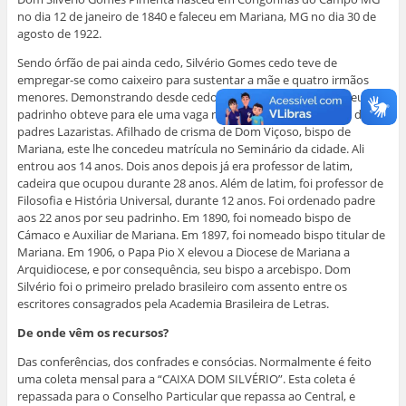
no dia 12 de janeiro de 1840 e faleceu em Mariana, MG no dia 30 de
agosto de 1922.
Sendo órfão de pai ainda cedo, Silvério Gomes cedo teve de
empregar-se como caixeiro para sustentar a mãe e quatro irmãos
menores. Demonstrando desde cedo aptidão para o estudo, seu
padrinho obteve para ele uma vaga no Colégio de Congonhas, dos
padres Lazaristas. Afilhado de crisma de Dom Viçoso, bispo de
Mariana, este lhe concedeu matrícula no Seminário da cidade. Ali
entrou aos 14 anos. Dois anos depois já era professor de latim,
cadeira que ocupou durante 28 anos. Além de latim, foi professor de
Filosofia e História Universal, durante 12 anos. Foi ordenado padre
aos 22 anos por seu padrinho. Em 1890, foi nomeado bispo de
Cámaco e Auxiliar de Mariana. Em 1897, foi nomeado bispo titular de
Mariana. Em 1906, o Papa Pio X elevou a Diocese de Mariana a
Arquidiocese, e por consequência, seu bispo a arcebispo. Dom
Silvério foi o primeiro prelado brasileiro com assento entre os
escritores consagrados pela Academia Brasileira de Letras.
De onde vêm os recursos?
Das conferências, dos confrades e consócias. Normalmente é feito
uma coleta mensal para a “CAIXA DOM SILVÉRIO”. Esta coleta é
repassada para o Conselho Particular que repassa ao Central, e