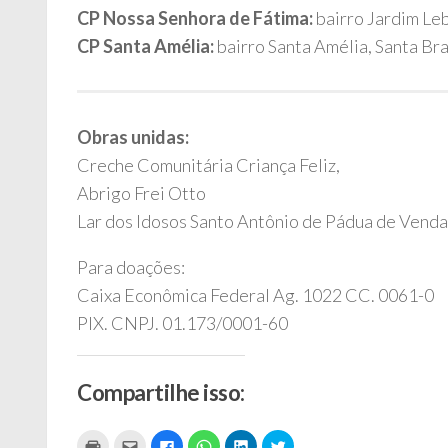
CP Nossa Senhora de Fátima:
bairro Jardim Le
CP Santa Amélia:
bairro Santa Amélia, Santa Br
Obras unidas:
Creche Comunitária Criança Feliz,
Abrigo Frei Otto
Lar dos Idosos Santo Antônio de Pádua de Vend
Para doações:
Caixa Econômica Federal Ag. 1022 CC. 0061-0
PIX. CNPJ. 01.173/0001-60
Compartilhe isso:
Clique
Clique
Clique
Clique
Clique
Clique