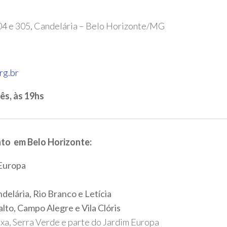
304 e 305, Candelária – Belo Horizonte/MG
rg.br
ês, às 19hs
nto em Belo Horizonte:
Europa
ndelária, Rio Branco e Letícia
alto, Campo Alegre e Vila Clóris
xa, Serra Verde e parte do Jardim Europa