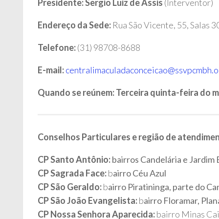
Presidente: Sergio Luiz de Assis
(Interventor)
Endereço da Sede:
Rua São Vicente, 55, Salas 
Telefone:
(31) 98708-8688
E-mail:
centralimaculadaconceicao@ssvpcmbh.o
Quando se reúnem: Terceira quinta-feira do m
Conselhos Particulares e região de atendime
CP Santo Antônio:
bairros Candelária e
Jardim 
CP Sagrada Face:
b
airro Céu Azul
CP São Geraldo:
b
airro Piratininga, parte do Ca
CP São João Evangelista:
b
airro Floramar, Plan
CP Nossa Senhora Aparecida:
bairro Minas Cai