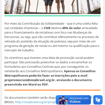
Por meio da Contribuição da Solidariedade – que é uma coleta feita
nas Unidades Vicentinas – o
CNB
destina
40% do valor
arrecadado
para o financiamento de iniciativas com foco nas Mudanças de
Estruturas, ou seja, que vão contribuir efetivamente no processo de
retirada do assistido da situação de pobreza, seja por meio de um
programa de geração de renda ou até mesmo na qualificação para o
mercado de trabalho.
Os vicentinos que tiverem uma ideia de promoção social podem
participar. Eles precisarão preencher os dados e encaminhar os
formulários aos Conselhos Centrais que, por conseguinte, os
remeterão aos Conselhos Metropolitanos.
Apenas os Conselhos
Metropolitanos poderão fazer as inscrições pelo e-mail
projetossociais@ssvpbrasil.org.br
, enviando o documento
preenchido em Word ou PDF.
Os documentos também serão disponibilizados no portal SSVP
BRASIL
http://ssvpbrasil.org.br/projetos-sociais/