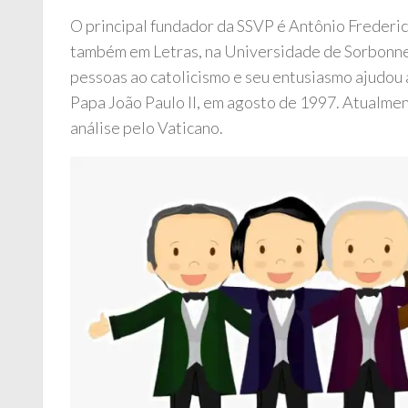
O principal fundador da SSVP é Antônio Frederi
também em Letras, na Universidade de Sorbonne.
pessoas ao catolicismo e seu entusiasmo ajudou 
Papa João Paulo II, em agosto de 1997. Atualme
análise pelo Vaticano.