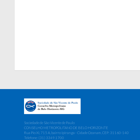
Sociedade de São Vicente de Paulo
CONSELHO METROPOLITANO DE BELO HORIZONTE
Rua Pio XI, 715 A, bairro Ipiranga - Cidade Ozanam, CEP: 31160-140
Telefone: (31) 3349.1700