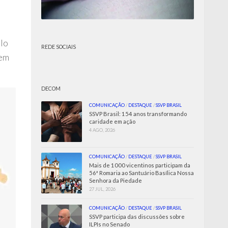
elo
REDE SOCIAIS
 em
DECOM
COMUNICAÇÃO
/
DESTAQUE
/
SSVP BRASIL
SSVP Brasil: 154 anos transformando
caridade em ação
4 AGO, 2026
COMUNICAÇÃO
/
DESTAQUE
/
SSVP BRASIL
Mais de 1000 vicentinos participam da
56ª Romaria ao Santuário Basílica Nossa
Senhora da Piedade
27 JUL, 2026
COMUNICAÇÃO
/
DESTAQUE
/
SSVP BRASIL
SSVP participa das discussões sobre
ILPIs no Senado