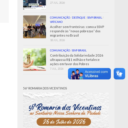
27 JUL, 2026
COMUNICAÇÃO
/
DESTAQUE
/
SSVP BRASIL
/
VATICANO
Acolher sem fronteiras: como a SSVP
responde às “novas pobrezas” dos
migrantes no Brasil
18 JUL, 2026
COMUNICAÇÃO
/
SSVP BRASIL
Contribuição da Solidariedade 2026
ultrapassa R$ 1 milhão e fortalece
ações em favor dos Pobres
7 JUL, 2026
56ª ROMARIA DOS VICENTINOS