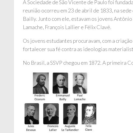
A Sociedade de São Vicente de Paulo foi fundada
reunião ocorreu em 23 de abril de 1833, na sede
Bailly. Junto com ele, estavam os jovens Antônio
Lamache, François Lallier e Félix Clavé.
Os jovens estudantes procuravam, com a criação
fortalecer sua fé contra as ideologias materiali
No Brasil, a SSVP chegou em 1872. A primeira Con