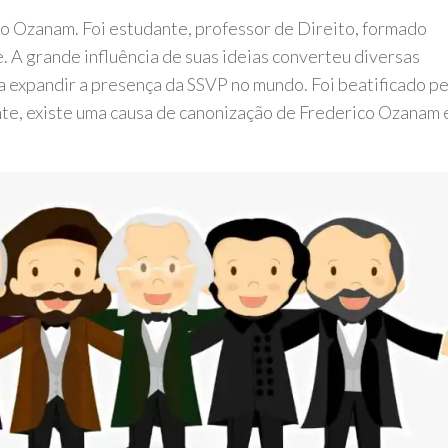
co Ozanam. Foi estudante, professor de Direito, formado
 A grande influência de suas ideias converteu diversas
a expandir a presença da SSVP no mundo. Foi beatificado p
nte, existe uma causa de canonização de Frederico Ozanam