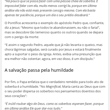
“Há pouco que se possa fazer com uma pessoa cheia de soberba. É
impossível falar com ela, muito menos corrigí-la, porque em última
análise ela não está mais presente consigo mesma. Com ela basta
apenas ter paciência, porque um dia o seu prédio desabará.”
O Pontífice acrescenta o exemplo do apóstolo Pedro que, confiante,
diz a Jesus: “Mesmo que todos te abandonassem, eu não o faria!”,
mas se descobre tão temeroso quanto os outros quando se depara
com o perigo da morte:
“E assim o segundo Pedro, aquele que já não levanta o queixo, mas
chora lágrimas salgadas, será curado por Jesus e estará finalmente
apto a suportar o peso da Igreja. Antes, exibia uma presunção que
era melhor não ostentar; agora, em vez disso, é um discípulo.”
A salvação passa pela humildade
Por fim, o Papa enfatiza que o verdadeiro remédio para todo ato de
soberba é a humildade. “No
Magnificat
, Maria canta ao Deus que com
o seu poder dispersa os soberbos nos pensamentos doentios dos
seus corações”:
“É inútil roubar algo de Deus, como os soberbos esperam fazer, porque
em última análise Ele quer dar-nos tudo.”