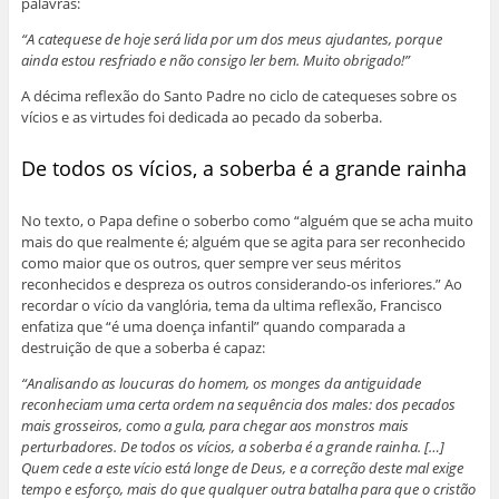
palavras:
“A catequese de hoje será lida por um dos meus ajudantes, porque
ainda estou resfriado e não consigo ler bem. Muito obrigado!”
A décima reflexão do Santo Padre no ciclo de catequeses sobre os
vícios e as virtudes foi dedicada ao pecado da soberba.
De todos os vícios, a soberba é a grande rainha
No texto, o Papa define o soberbo como “alguém que se acha muito
mais do que realmente é; alguém que se agita para ser reconhecido
como maior que os outros, quer sempre ver seus méritos
reconhecidos e despreza os outros considerando-os inferiores.” Ao
recordar o vício da vanglória, tema da ultima reflexão, Francisco
enfatiza que “é uma doença infantil” quando comparada a
destruição de que a soberba é capaz:
“Analisando as loucuras do homem, os monges da antiguidade
reconheciam uma certa ordem na sequência dos males: dos pecados
mais grosseiros, como a gula, para chegar aos monstros mais
perturbadores. De todos os vícios, a soberba é a grande rainha. […]
Quem cede a este vício está longe de Deus, e a correção deste mal exige
tempo e esforço, mais do que qualquer outra batalha para que o cristão