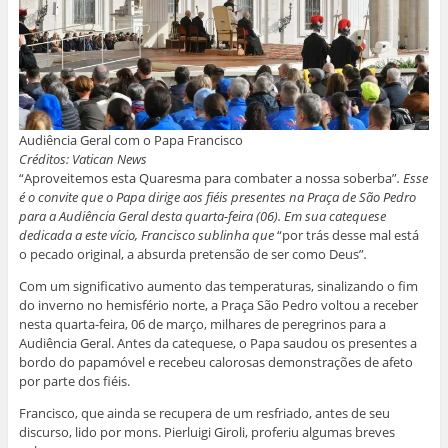
Audiência Geral com o Papa Francisco
Créditos: Vatican News
“Aproveitemos esta Quaresma para combater a nossa soberba”
. Esse
é o convite que o Papa dirige aos fiéis presentes na Praça de São Pedro
para a Audiência Geral desta quarta-feira (06). Em sua catequese
dedicada a este vício, Francisco sublinha que
“por trás desse mal está
o pecado original, a absurda pretensão de ser como Deus”
.
Com um significativo aumento das temperaturas, sinalizando o fim
do inverno no hemisfério norte, a Praça São Pedro voltou a receber
nesta quarta-feira, 06 de março, milhares de peregrinos para a
Audiência Geral. Antes da catequese, o Papa saudou os presentes a
bordo do papamóvel e recebeu calorosas demonstrações de afeto
por parte dos fiéis.
Francisco, que ainda se recupera de um resfriado, antes de seu
discurso, lido por mons. Pierluigi Giroli, proferiu algumas breves