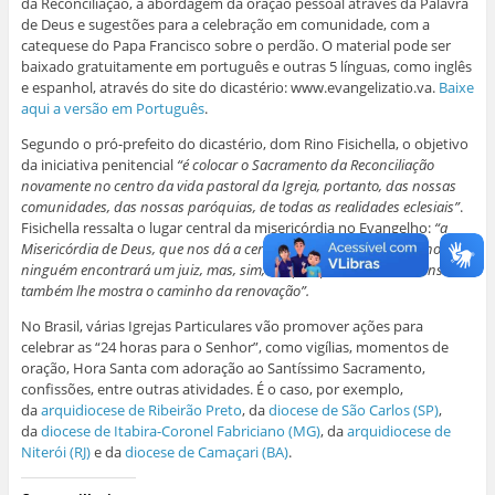
da Reconciliação, a abordagem da oração pessoal através da Palavra
de Deus e sugestões para a celebração em comunidade, com a
catequese do Papa Francisco sobre o perdão. O material pode ser
baixado gratuitamente em português e outras 5 línguas, como inglês
e espanhol, através do site do dicastério: www.evangelizatio.va.
Baixe
aqui a versão em Português
.
Segundo o pró-prefeito do dicastério, dom Rino Fisichella, o objetivo
da iniciativa penitencial
“é colocar o Sacramento da Reconciliação
novamente no centro da vida pastoral da Igreja, portanto, das nossas
comunidades, das nossas paróquias, de todas as realidades eclesiais”
.
Fisichella ressalta o lugar central da misericórdia no Evangelho:
“a
Misericórdia de Deus, que nos dá a certeza de que diante do Senhor
ninguém encontrará um juiz, mas, sim, um pai que o acolhe, o consola e
também lhe mostra o caminho da renovação”.
No Brasil, várias Igrejas Particulares vão promover ações para
celebrar as “24 horas para o Senhor”, como vigílias, momentos de
oração, Hora Santa com adoração ao Santíssimo Sacramento,
confissões, entre outras atividades. É o caso, por exemplo,
da
arquidiocese de Ribeirão Preto
, da
diocese de São Carlos (SP)
,
da
diocese de Itabira-Coronel Fabriciano (MG)
, da
arquidiocese de
Niterói (RJ)
e da
diocese de Camaçari (BA)
.