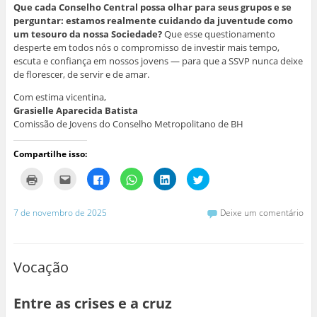
Que cada Conselho Central possa olhar para seus grupos e se
perguntar: estamos realmente cuidando da juventude como
um tesouro da nossa Sociedade?
Que esse questionamento
desperte em todos nós o compromisso de investir mais tempo,
escuta e confiança em nossos jovens — para que a SSVP nunca deixe
de florescer, de servir e de amar.
Com estima vicentina,
Grasielle Aparecida Batista
Comissão de Jovens do Conselho Metropolitano de BH
Compartilhe isso:
C
C
C
C
C
C
l
l
l
l
l
l
i
i
i
i
i
i
q
q
q
q
q
q
u
u
u
u
u
u
7 de novembro de 2025
Deixe um comentário
e
e
e
e
e
e
p
p
p
p
p
p
a
a
a
a
a
a
r
r
r
r
r
r
a
a
a
a
a
a
i
e
c
c
c
c
Vocação
m
n
o
o
o
o
p
v
m
m
m
m
r
i
p
p
p
p
i
a
a
a
a
a
Entre as crises e a cruz
m
r
r
r
r
r
i
p
t
t
t
t