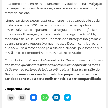
atua como ponte entre os departamentos, auxiliando na divulgação
de campanhas sociais, formações, eventos e iniciativas em todo o
território nacional.
A importância do Decom está justamente na sua capacidade de dar
unidade à voz da SSVP. Em tempos de informações rápidas e
descentralizadas, o departamento assegura que a instituição fale
uma mesma linguagem, representando uma organização sólida,
moderna e fiel ao seu carisma. Por meio de estratégias integradas e
de uma presença responsável nas mídias, o Decom contribui para
que a SSVP seja reconhecida pela sua credibilidade, pela força da sua
missão e pelo compromisso com os mais necessitados.
Como destaca o Manual de Comunicação:
“Por uma comunicação que
transforme, que motive a mudança de estruturas e aproxime os ideais
de Ozanam às posturas de todo vicentino atual.”
Essa é a missão do
Decom: comunicar com fé, unidade e propósito, para que a
caridade continue a ser a melhor notícia a ser compartilhada.
Compartilhe isso:
C
C
C
C
C
C
l
l
l
l
l
l
i
i
i
i
i
i
q
q
q
q
q
q