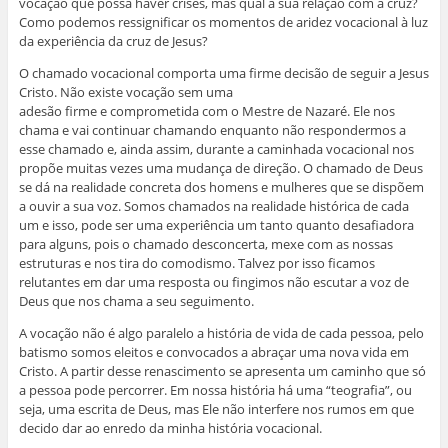
vocação que possa haver crises, mas qual a sua relação com a cruz?
Como podemos ressignificar os momentos de aridez vocacional à luz
da experiência da cruz de Jesus?
O chamado vocacional comporta uma firme decisão de seguir a Jesus
Cristo. Não existe vocação sem uma
adesão firme e comprometida com o Mestre de Nazaré. Ele nos
chama e vai continuar chamando enquanto não respondermos a
esse chamado e, ainda assim, durante a caminhada vocacional nos
propõe muitas vezes uma mudança de direção. O chamado de Deus
se dá na realidade concreta dos homens e mulheres que se dispõem
a ouvir a sua voz. Somos chamados na realidade histórica de cada
um e isso, pode ser uma experiência um tanto quanto desafiadora
para alguns, pois o chamado desconcerta, mexe com as nossas
estruturas e nos tira do comodismo. Talvez por isso ficamos
relutantes em dar uma resposta ou fingimos não escutar a voz de
Deus que nos chama a seu seguimento.
A vocação não é algo paralelo a história de vida de cada pessoa, pelo
batismo somos eleitos e convocados a abraçar uma nova vida em
Cristo. A partir desse renascimento se apresenta um caminho que só
a pessoa pode percorrer. Em nossa história há uma “teografia”, ou
seja, uma escrita de Deus, mas Ele não interfere nos rumos em que
decido dar ao enredo da minha história vocacional.