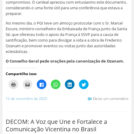
compromisso. O cardeal apreciou com entusiasmo este documento,
considerando-o uma fonte útil para uma conferência que estava a
preparar.
No mesmo dia, o PGI teve um almoço protocolar com o Sr. Marcel
Escure, ministro-conselheiro da Embaixada de França junto da Santa
Sé, que ofereceu todo o apoio da França à SSVP para a causa de
santificação, bem como para divulgar a vida e a obra de Frederico
Ozanam e promover eventos ou visitas junto das autoridades
eclesiásticas.
O Conselho Geral pede orações pela canonização de Ozanam.
Compartilhe isso:
C
C
C
C
C
C
l
l
l
l
l
l
i
i
i
i
i
i
q
q
q
q
q
q
u
u
u
u
u
u
12 de novembro de 2025
Deixe um comentário
e
e
e
e
e
e
p
p
p
p
p
p
a
a
a
a
a
a
r
r
r
r
r
r
a
a
a
a
a
a
i
e
c
c
c
c
DECOM: A Voz que Une e Fortalece a
m
n
o
o
o
o
p
v
m
m
m
m
Comunicação Vicentina no Brasil
r
i
p
p
p
p
i
a
a
a
a
a