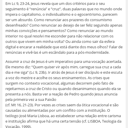
Em Lc 9, 23-24, Jesus revela que um dos critérios para o seu
seguimento é “renúncia” e “cruz”, duas palavras que no mundo onde
impera o capitalismo, o individualismo e o egocentrismo, parecem
ser um absurdo. Como renunciar aos prazeres do consumismo
desenfreado? Como renunciar ao desejo de ser feliz seguindo apenas
minhas convicções e pensamentos? Como renunciar ao mundo
interior no qual resolvi me esconder para não relacionar com os
outros que vivem em minha volta? Ou ainda como sair da esfera
digital e encarar a realidade que está diante dos meus olhos? Falar de
renúncias e vivê-las é um escândalo para a pós-modernidade.
Assumir a cruz de Jesus é um imperativo para uma vocação acertada.
Ele mesmo diz: “Quem quiser vir após mim, carregue sua cruz a cada
dia e me siga” (Lc 9, 23b). Ir atrás de Jesus é ser discípulo e este escuta
a voz do mestre e acolhe os seus ensinamentos. As crises que
surgem no contexto vocacional, algumas decorrem pelo fato de
rejeitarmos a cruz de Cristo ou quando desanimamos quando ela se
presenta a nós. Basta ver a reação de Pedro quando Jesus anuncia
pela primeira vez a sua Paixão
(cf. Mt 16, 21-23). Por vezes as crises saem da ótica vocacional e são
causadas ou alimentadas por um conflito com a instituição. O
teólogo José Maria Lisboa, ao estabelecer uma relação entre carisma
e instituição afirma que há uma certa tensão (cf. LISBOA, Teologia da
Vocação, 1999).