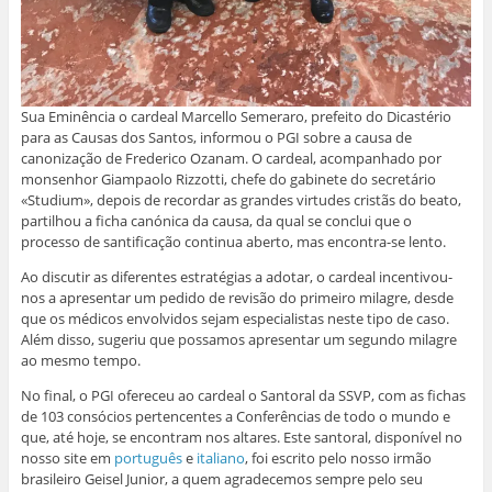
Sua Eminência o cardeal Marcello Semeraro, prefeito do Dicastério
para as Causas dos Santos, informou o PGI sobre a causa de
canonização de Frederico Ozanam. O cardeal, acompanhado por
monsenhor Giampaolo Rizzotti, chefe do gabinete do secretário
«Studium», depois de recordar as grandes virtudes cristãs do beato,
partilhou a ficha canónica da causa, da qual se conclui que o
processo de santificação continua aberto, mas encontra-se lento.
Ao discutir as diferentes estratégias a adotar, o cardeal incentivou-
nos a apresentar um pedido de revisão do primeiro milagre, desde
que os médicos envolvidos sejam especialistas neste tipo de caso.
Além disso, sugeriu que possamos apresentar um segundo milagre
ao mesmo tempo.
No final, o PGI ofereceu ao cardeal o Santoral da SSVP, com as fichas
de 103 consócios pertencentes a Conferências de todo o mundo e
que, até hoje, se encontram nos altares. Este santoral, disponível no
nosso site em
português
e
italiano
, foi escrito pelo nosso irmão
brasileiro Geisel Junior, a quem agradecemos sempre pelo seu