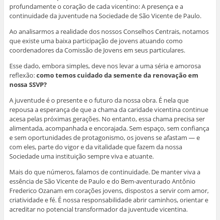
v
a
a
a
j
profundamente o coração de cada vicentino: A presença e a
a
j
j
j
a
continuidade da juventude na Sociedade de São Vicente de Paulo.
j
a
a
a
n
a
n
n
n
e
n
e
e
e
l
Ao analisarmos a realidade dos nossos Conselhos Centrais, notamos
e
l
l
l
a
l
a
a
a
)
que existe uma baixa participação de jovens atuando como
a
)
)
)
coordenadores da Comissão de Jovens em seus particulares.
)
Esse dado, embora simples, deve nos levar a uma séria e amorosa
reflexão:
como temos cuidado da semente da renovação em
nossa SSVP?
A juventude é o presente e o futuro da nossa obra. É nela que
repousa a esperança de que a chama da caridade vicentina continue
acesa pelas próximas gerações. No entanto, essa chama precisa ser
alimentada, acompanhada e encorajada. Sem espaço, sem confiança
e sem oportunidades de protagonismo, os jovens se afastam — e
com eles, parte do vigor e da vitalidade que fazem da nossa
Sociedade uma instituição sempre viva e atuante.
Mais do que números, falamos de continuidade. De manter viva a
essência de São Vicente de Paulo e do Bem-aventurado Antônio
Frederico Ozanam em corações jovens, dispostos a servir com amor,
criatividade e fé. É nossa responsabilidade abrir caminhos, orientar e
acreditar no potencial transformador da juventude vicentina.