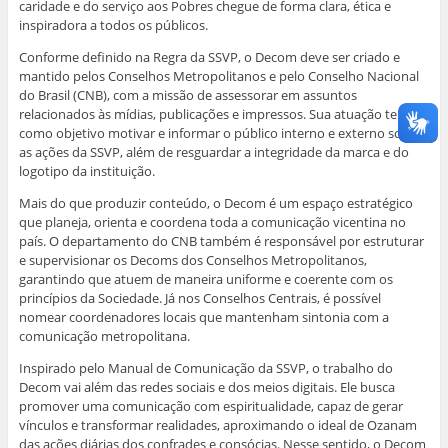
caridade e do serviço aos Pobres chegue de forma clara, ética e
inspiradora a todos os públicos.
Conforme definido na Regra da SSVP, o Decom deve ser criado e
mantido pelos Conselhos Metropolitanos e pelo Conselho Nacional
do Brasil (CNB), com a missão de assessorar em assuntos
relacionados às mídias, publicações e impressos. Sua atuação tem
como objetivo motivar e informar o público interno e externo sobre
as ações da SSVP, além de resguardar a integridade da marca e do
logotipo da instituição.
Mais do que produzir conteúdo, o Decom é um espaço estratégico
que planeja, orienta e coordena toda a comunicação vicentina no
país. O departamento do CNB também é responsável por estruturar
e supervisionar os Decoms dos Conselhos Metropolitanos,
garantindo que atuem de maneira uniforme e coerente com os
princípios da Sociedade. Já nos Conselhos Centrais, é possível
nomear coordenadores locais que mantenham sintonia com a
comunicação metropolitana.
Inspirado pelo Manual de Comunicação da SSVP, o trabalho do
Decom vai além das redes sociais e dos meios digitais. Ele busca
promover uma comunicação com espiritualidade, capaz de gerar
vínculos e transformar realidades, aproximando o ideal de Ozanam
das ações diárias dos confrades e consócias. Nesse sentido, o Decom