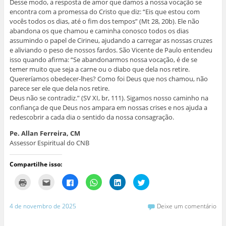
Desse modo, a resposta de amor que damos a nossa vocação se
encontra com a promessa do Cristo que diz: “Eis que estou com
vocês todos os dias, até o fim dos tempos” (Mt 28, 20b). Ele não
abandona os que chamou e caminha conosco todos os dias
assumindo o papel de Cirineu, ajudando a carregar as nossas cruzes
e aliviando o peso de nossos fardos. São Vicente de Paulo entendeu
isso quando afirma: “Se abandonarmos nossa vocação, é de se
temer muito que seja a carne ou o diabo que dela nos retire.
Quereríamos obedecer-lhes? Como foi Deus que nos chamou, não
parece ser ele que dela nos retire.
Deus não se contradiz.” (SV XI, br, 111). Sigamos nosso caminho na
confiança de que Deus nos ampara em nossas crises e nos ajuda a
redescobrir a cada dia o sentido da nossa consagração.
Pe. Allan Ferreira, CM
Assessor Espiritual do CNB
Compartilhe isso:
C
C
C
C
C
C
l
l
l
l
l
l
i
i
i
i
i
i
q
q
q
q
q
q
u
u
u
u
u
u
4 de novembro de 2025
Deixe um comentário
e
e
e
e
e
e
p
p
p
p
p
p
a
a
a
a
a
a