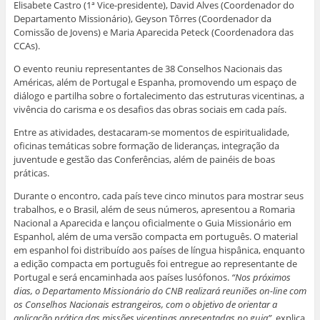
Elisabete Castro (1ª Vice-presidente), David Alves (Coordenador do
Departamento Missionário), Geyson Tôrres (Coordenador da
Comissão de Jovens) e Maria Aparecida Peteck (Coordenadora das
CCAs).
O evento reuniu representantes de 38 Conselhos Nacionais das
Américas, além de Portugal e Espanha, promovendo um espaço de
diálogo e partilha sobre o fortalecimento das estruturas vicentinas, a
vivência do carisma e os desafios das obras sociais em cada país.
Entre as atividades, destacaram-se momentos de espiritualidade,
oficinas temáticas sobre formação de lideranças, integração da
juventude e gestão das Conferências, além de painéis de boas
práticas.
Durante o encontro, cada país teve cinco minutos para mostrar seus
trabalhos, e o Brasil, além de seus números, apresentou a Romaria
Nacional a Aparecida e lançou oficialmente o Guia Missionário em
Espanhol, além de uma versão compacta em português. O material
em espanhol foi distribuído aos países de língua hispânica, enquanto
a edição compacta em português foi entregue ao representante de
Portugal e será encaminhada aos países lusófonos.
“Nos próximos
dias, o Departamento Missionário do CNB realizará reuniões on-line com
os Conselhos Nacionais estrangeiros, com o objetivo de orientar a
aplicação prática das missões vicentinas apresentadas no guia”
, explica