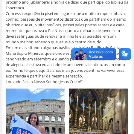
próximo ano jubilar terei a honra de dizer que participei do Jubileu da
Esperança.
Com essa experiência pisei em lugares que a muito tempo sonhava,
conheci pessoas de movimentos distintos que partilham do mesmo
objetivo que eu, visitei basílicas, passei pelas portas santas e a cada
momento que rezava o Pai Nosso junto a milhares de jovens em
diversas línguas pude renovar a minha fé e ali acreditei em um
mundo melhor, sabendo que Jesus é o centro de tudo.
Em um dia visitando algumas basílicas entrei na Basílica de Santa
Maria Sopra Minerva, que é onde está o corpo de Frassati que será
canonizado em setembro e quando percebi meu coração se encheu
de alegria, ali estava eu ao lado de um jovem vicentino, assim como
eu. Tenho fé que daqui 25 anos mais jovens vicentino vai viver essa
experiência e partilhar da mesma sensação.
Louvado Seja o Nosso Senhor Jesus Cristo!”