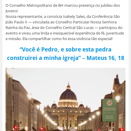
O Conselho Metropolitano de BH marcou presença no Jubileu dos
Jovens!
Nossa representante, a consócia Isabely Sales, da Conferência São
João Paulo II — vinculada ao Conselho Particular Nossa Senhora
Rainha da Paz, área do Conselho Central São Lucas — participou do
evento e viveu uma linda e inesquecível experiência de fé, juventude
e missão. Ela compartilhar como foi essa vivência tão especial!
“Você é Pedro, e sobre esta pedra
construirei a minha igreja” – Mateus 16, 18