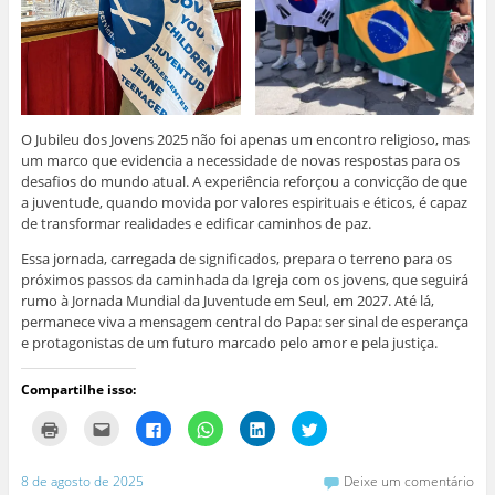
O Jubileu dos Jovens 2025 não foi apenas um encontro religioso, mas
um marco que evidencia a necessidade de novas respostas para os
desafios do mundo atual. A experiência reforçou a convicção de que
a juventude, quando movida por valores espirituais e éticos, é capaz
de transformar realidades e edificar caminhos de paz.
Essa jornada, carregada de significados, prepara o terreno para os
próximos passos da caminhada da Igreja com os jovens, que seguirá
rumo à Jornada Mundial da Juventude em Seul, em 2027. Até lá,
permanece viva a mensagem central do Papa: ser sinal de esperança
e protagonistas de um futuro marcado pelo amor e pela justiça.
Compartilhe isso:
C
C
C
C
C
C
l
l
l
l
l
l
i
i
i
i
i
i
q
q
q
q
q
q
u
u
u
u
u
u
8 de agosto de 2025
Deixe um comentário
e
e
e
e
e
e