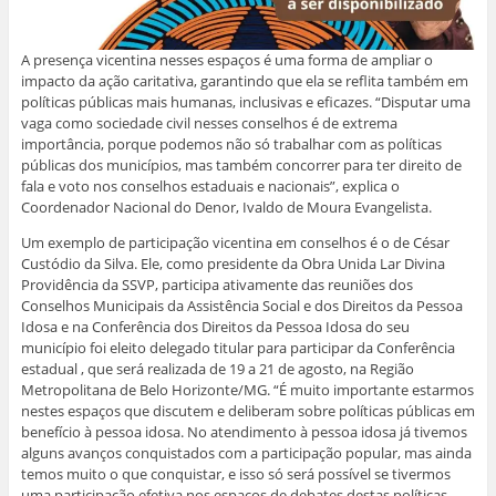
A presença vicentina nesses espaços é uma forma de ampliar o
impacto da ação caritativa, garantindo que ela se reflita também em
políticas públicas mais humanas, inclusivas e eficazes. “Disputar uma
vaga como sociedade civil nesses conselhos é de extrema
importância, porque podemos não só trabalhar com as políticas
públicas dos municípios, mas também concorrer para ter direito de
fala e voto nos conselhos estaduais e nacionais”, explica o
Coordenador Nacional do Denor, Ivaldo de Moura Evangelista.
Um exemplo de participação vicentina em conselhos é o de César
Custódio da Silva. Ele, como presidente da Obra Unida Lar Divina
Providência da SSVP, participa ativamente das reuniões dos
Conselhos Municipais da Assistência Social e dos Direitos da Pessoa
Idosa e na Conferência dos Direitos da Pessoa Idosa do seu
município foi eleito delegado titular para participar da Conferência
estadual , que será realizada de 19 a 21 de agosto, na Região
Metropolitana de Belo Horizonte/MG. “É muito importante estarmos
nestes espaços que discutem e deliberam sobre políticas públicas em
benefício à pessoa idosa. No atendimento à pessoa idosa já tivemos
alguns avanços conquistados com a participação popular, mas ainda
temos muito o que conquistar, e isso só será possível se tivermos
uma participação efetiva nos espaços de debates destas políticas