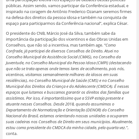
públicas. Assim sendo, vamos participar da Conferência estadual, e
inspirado na coragem de Antônio Frederico Ozanam seremos firmes
na defesa dos direitos da pessoa idosa e também na conquista de
espaço para participarmos da Conferência nacional”, explica César.
O presidente do CNB, Márcio José da Silva, também sabe da
importância da participação dos vicentinos e das Obras Unidas em
Conselhos, que não só a incentiva, mas também age.
“Como
Confrade, já participei de diversos Conselhos de Direito. Atuei no
Conselho Municipal de Assistência Social (CMAS), no Conselho da
Juventude, no Conselho Municipal da Pessoa Idosa (CMPI) (destacando
que não se trata apenas onde temos lares de acolhimento, pois nós,
vicentinos, visitamos semanalmente milhares de idosos em suas
residências), no Conselho Municipal de Saúde (CMS) e no Conselho
Municipal dos Direitos da Criança e do Adolescente (CMDCA). É nesses
espaços que lutamos e buscamos garantir os direitos das famílias que
assistimos. Por isso, é importantíssimo que a SSVP esteja presente e
atuante nesses Conselhos. Desde 2018, quando assumimos o
Departamento de Normatização e Orientação (DENOR) do Conselho
Nacional do Brasil, estamos orientando nossas unidades a ocuparem
suas cadeiras nos Conselhos de Direito em seus municípios. Atualmente,
estou como presidente do CMDCA da minha cidade, pela quarta vez.”
,
conta.