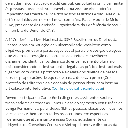
de ajudar na construção de políticas púbicas voltadas principalmente
às pessoas idosas mais vulneráveis, uma vez que elas poderão
impactar diretamente na vida dos nossos assistidos e daqueles que
estão acolhidos em nossos lares.”, conta Ana Paula Moura de Melo
Silva, presidente da Comissão Organizadora da Conferência da SSVP
e membro do Denor do CNB.
A 1ª Conferência Livre Nacional da SSVP Brasil sobre os Direitos da
Pessoa Idosa em Situação de Vulnerabilidade Social tem como
objetivos promover a participação social para a proposição de ações
que visem a superação de barreiras ao direito de envelhecer
dignamente; identificar os desafios do envelhecimento plural no
país, considerando os instrumentos legais e as práticas institucionais
vigentes, com vistas à promoção e à defesa dos direitos da pessoa
idosa; e propor ações de equidade para a defesa, a promoção e
proteção dos direitos e da cidadania de pessoa idosa, com base na
articulação interfederativa. (
Confira o edital, clicando aqui
)
Devem participar da Conferência dirigentes, assistentes sociais,
trabalhadores de todas as Obras Unidas do segmento Instituições de
Longa Permanência para Idosos (ILPIs), pessoas idosas acolhidas nos
lares da SSVP, bem como todos os vicentinos, em especial as
lideranças que atuam junto a essas Obras, notadamente os
dirigentes de Conselhos Centrais e Metropolitanos, e diretorias da