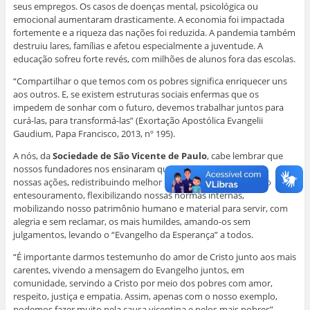
seus empregos. Os casos de doenças mental, psicológica ou
emocional aumentaram drasticamente. A economia foi impactada
fortemente e a riqueza das nações foi reduzida. A pandemia também
destruiu lares, famílias e afetou especialmente a juventude. A
educação sofreu forte revés, com milhões de alunos fora das escolas.
“Compartilhar o que temos com os pobres significa enriquecer uns
aos outros. E, se existem estruturas sociais enfermas que os
impedem de sonhar com o futuro, devemos trabalhar juntos para
curá-las, para transformá-las” (Exortação Apostólica Evangelii
Gaudium, Papa Francisco, 2013, nº 195).
A nós, da
Sociedade de São Vicente de Paulo
, cabe lembrar que
nossos fundadores nos ensinaram que precisamos reinventar
nossas ações, redistribuindo melhor nossos recursos, evitando
entesouramento, flexibilizando nossas normas internas,
mobilizando nosso patrimônio humano e material para servir, com
alegria e sem reclamar, os mais humildes, amando-os sem
julgamentos, levando o “Evangelho da Esperança” a todos.
“É importante darmos testemunho do amor de Cristo junto aos mais
carentes, vivendo a mensagem do Evangelho juntos, em
comunidade, servindo a Cristo por meio dos pobres com amor,
respeito, justiça e empatia. Assim, apenas com o nosso exemplo,
podemos fazer muito pela causa vicentina e pelos mais pobres”,