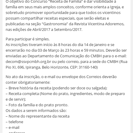
O objetivo do Concurso “Receita de Família” é dar visibilidade à
família em seus mais amplos conceitos, conforme orienta a Igreja, e
sobretudo promover oportunidade para que todos os vicentinos
possam compartilhar receitas especiais, que serão eleitas e
publicadas na seção “Gastronomia” da Revista Vicentina Adoremos,
nas edições de Abril/2017 a Setembro/2017.
Para participar é simples.
As inscrições tiveram início às 8 horas do dia 14 de Janeiro e se
encerrarão no dia 03 de Março às 23 horas e 59 minutos. Deverão ser
enviadas ao Departamento de Comunicação do CMBH para o e-mail:
decom@ssvpcmbh.org.br
ou pelo correio, para a sede do CMBH (Rua
Pio XI, 696, Ipiranga, Belo Horizonte, CEP: 31160-140)
No ato da inscrição, o e-mail ou envelope dos Correios deverão
conter obrigatoriamente:
– Breve história da receita (podendo ser doce ou salgada);
– Receita completa (Nome do prato, ingredientes, modo de preparo
e de servir);
– Foto da família e do prato pronto.
Os dados a serem informados são:
– Nome do representante da receita
– telefone
– e-mail
– endereço