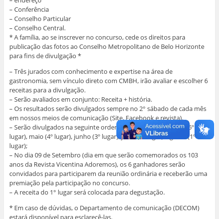
– Conferência
– Conselho Particular
– Conselho Central.
* A família, ao se inscrever no concurso, cede os direitos para
publicação das fotos ao Conselho Metropolitano de Belo Horizonte
para fins de divulgação *
– Três jurados com conhecimento e expertise na área de
gastronomia, sem vínculo direto com CMBH, irão avaliar e escolher 6
receitas para a divulgação.
– Serão avaliados em conjunto: Receita + história.
– Os resultados serão divulgados sempre no 2° sábado de cada mês
em nossos meios de comunicação (Site, Facebook e revista).
– Serão divulgados na seguinte ordem: março (6º lugar), abril (5º
lugar), maio (4º lugar), junho (3º lugar), julho (2º lugar), agosto (1º
lugar);
– No dia 09 de Setembro (dia em que serão comemorados os 103
anos da Revista Vicentina Adoremos), os 6 ganhadores serão
convidados para participarem da reunião ordinária e receberão uma
premiação pela participação no concurso.
– A receita do 1° lugar será colocada para degustação.
* Em caso de dúvidas, o Departamento de comunicação (DECOM)
estará disponível para esclarecê-las.