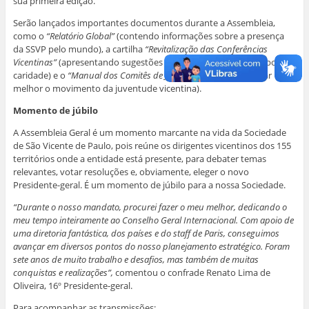
sua primeira edição.
Serão lançados importantes documentos durante a Assembleia,
como o
“Relatório Global”
(contendo informações sobre a presença
da SSVP pelo mundo), a cartilha
“Revitalização das Conferências
Vicentinas”
(apresentando sugestões para rejuvenescer os grupos de
caridade) e o
“Manual dos Comitês de Juventude”
(para organizar
melhor o movimento da juventude vicentina).
Momento de júbilo
A Assembleia Geral é um momento marcante na vida da Sociedade
de São Vicente de Paulo, pois reúne os dirigentes vicentinos dos 155
territórios onde a entidade está presente, para debater temas
relevantes, votar resoluções e, obviamente, eleger o novo
Presidente-geral. É um momento de júbilo para a nossa Sociedade.
“Durante o nosso mandato, procurei fazer o meu melhor, dedicando o
meu tempo inteiramente ao Conselho Geral Internacional. Com apoio de
uma diretoria fantástica, dos países e do staff de Paris, conseguimos
avançar em diversos pontos do nosso planejamento estratégico. Foram
sete anos de muito trabalho e desafios, mas também de muitas
conquistas e realizações”,
comentou o confrade Renato Lima de
Oliveira, 16º Presidente-geral.
Para acompanhar as transmissões: