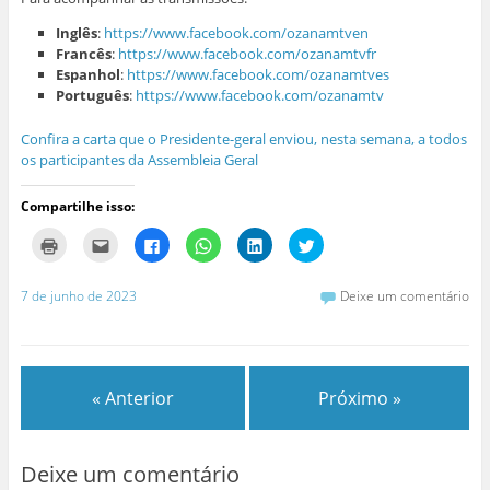
Inglês
:
https://www.facebook.com/ozanamtven
Francês
:
https://www.facebook.com/ozanamtvfr
Espanhol
:
https://www.facebook.com/ozanamtves
Português
:
https://www.facebook.com/ozanamtv
Confira a carta que o Presidente-geral enviou, nesta semana, a todos
os participantes da Assembleia Geral
Compartilhe isso:
C
C
C
C
C
C
l
l
l
l
l
l
i
i
i
i
i
i
q
q
q
q
q
q
u
u
u
u
u
u
7 de junho de 2023
Deixe um comentário
e
e
e
e
e
e
p
p
p
p
p
p
a
a
a
a
a
a
r
r
r
r
r
r
a
a
a
a
a
a
i
e
c
c
c
c
m
n
o
o
o
o
« Anterior
Próximo »
p
v
m
m
m
m
r
i
p
p
p
p
i
a
a
a
a
a
m
r
r
r
r
r
i
p
t
t
t
t
r
o
i
i
i
i
Deixe um comentário
(
r
l
l
l
l