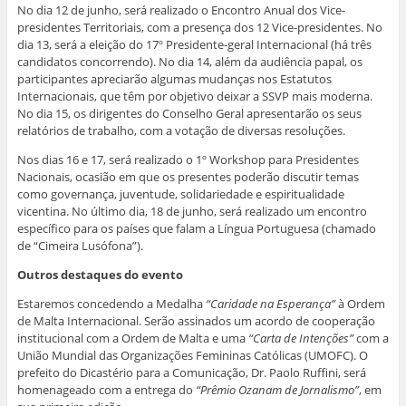
No dia 12 de junho, será realizado o Encontro Anual dos Vice-
presidentes Territoriais, com a presença dos 12 Vice-presidentes. No
dia 13, será a eleição do 17º Presidente-geral Internacional (há três
candidatos concorrendo). No dia 14, além da audiência papal, os
participantes apreciarão algumas mudanças nos Estatutos
Internacionais, que têm por objetivo deixar a SSVP mais moderna.
No dia 15, os dirigentes do Conselho Geral apresentarão os seus
relatórios de trabalho, com a votação de diversas resoluções.
Nos dias 16 e 17, será realizado o 1º Workshop para Presidentes
Nacionais, ocasião em que os presentes poderão discutir temas
como governança, juventude, solidariedade e espiritualidade
vicentina. No último dia, 18 de junho, será realizado um encontro
específico para os países que falam a Língua Portuguesa (chamado
de “Cimeira Lusófona”).
Outros destaques do evento
Estaremos concedendo a Medalha
“Caridade na Esperança”
à Ordem
de Malta Internacional. Serão assinados um acordo de cooperação
institucional com a Ordem de Malta e uma
“Carta de Intenções”
com a
União Mundial das Organizações Femininas Católicas (UMOFC). O
prefeito do Dicastério para a Comunicação, Dr. Paolo Ruffini, será
homenageado com a entrega do
“Prêmio Ozanam de Jornalismo”
, em