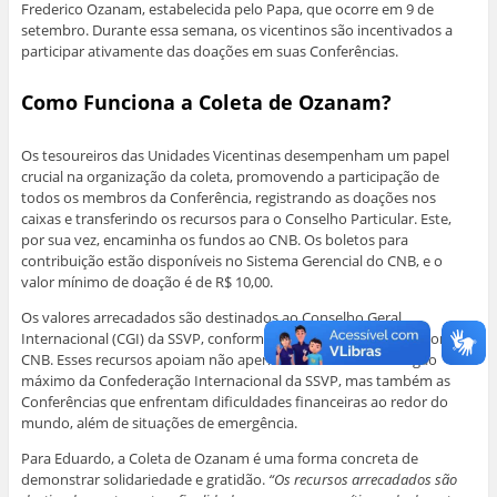
Frederico Ozanam, estabelecida pelo Papa, que ocorre em 9 de
setembro. Durante essa semana, os vicentinos são incentivados a
participar ativamente das doações em suas Conferências.
Como Funciona a Coleta de Ozanam?
Os tesoureiros das Unidades Vicentinas desempenham um papel
crucial na organização da coleta, promovendo a participação de
todos os membros da Conferência, registrando as doações nos
caixas e transferindo os recursos para o Conselho Particular. Este,
por sua vez, encaminha os fundos ao CNB. Os boletos para
contribuição estão disponíveis no Sistema Gerencial do CNB, e o
valor mínimo de doação é de R$ 10,00.
Os valores arrecadados são destinados ao Conselho Geral
Internacional (CGI) da SSVP, conforme o acordo estabelecido com o
CNB. Esses recursos apoiam não apenas as atividades do órgão
máximo da Confederação Internacional da SSVP, mas também as
Conferências que enfrentam dificuldades financeiras ao redor do
mundo, além de situações de emergência.
Para Eduardo, a Coleta de Ozanam é uma forma concreta de
demonstrar solidariedade e gratidão.
“Os recursos arrecadados são