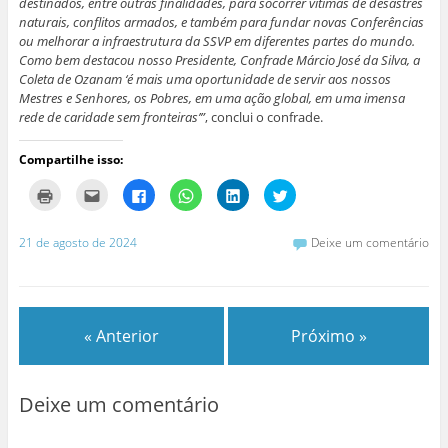
destinados, entre outras finalidades, para socorrer vítimas de desastres
naturais, conflitos armados, e também para fundar novas Conferências
ou melhorar a infraestrutura da SSVP em diferentes partes do mundo.
Como bem destacou nosso Presidente, Confrade Márcio José da Silva, a
Coleta de Ozanam ‘é mais uma oportunidade de servir aos nossos
Mestres e Senhores, os Pobres, em uma ação global, em uma imensa
rede de caridade sem fronteiras’”
, conclui o confrade.
Compartilhe isso:
C
C
C
C
C
C
l
l
l
l
l
l
i
i
i
i
i
i
q
q
q
q
q
q
u
u
u
u
u
u
21 de agosto de 2024
Deixe um comentário
e
e
e
e
e
e
p
p
p
p
p
p
a
a
a
a
a
a
r
r
r
r
r
r
a
a
a
a
a
a
i
e
c
c
c
c
m
n
o
o
o
o
« Anterior
Próximo »
p
v
m
m
m
m
r
i
p
p
p
p
i
a
a
a
a
a
m
r
r
r
r
r
i
p
t
t
t
t
r
o
i
i
i
i
Deixe um comentário
(
r
l
l
l
l
a
e
h
h
h
h
b
-
a
a
a
a
r
m
r
r
r
r