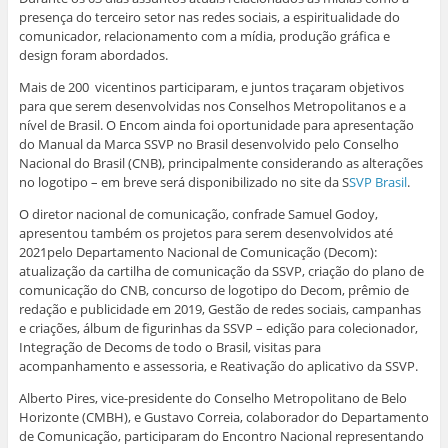
presença do terceiro setor nas redes sociais, a espiritualidade do
comunicador, relacionamento com a mídia, produção gráfica e
design foram abordados.
Mais de 200 vicentinos participaram, e juntos traçaram objetivos
para que serem desenvolvidas nos Conselhos Metropolitanos e a
nível de Brasil. O Encom ainda foi oportunidade para apresentação
do Manual da Marca SSVP no Brasil desenvolvido pelo Conselho
Nacional do Brasil (CNB), principalmente considerando as alterações
no logotipo – em breve será disponibilizado no site da S
SVP Brasil
.
O diretor nacional de comunicação, confrade Samuel Godoy,
apresentou também os projetos para serem desenvolvidos até
2021pelo Departamento Nacional de Comunicação (Decom):
atualização da cartilha de comunicação da SSVP, criação do plano de
comunicação do CNB, concurso de logotipo do Decom, prêmio de
redação e publicidade em 2019, Gestão de redes sociais, campanhas
e criações, álbum de figurinhas da SSVP – edição para colecionador,
Integração de Decoms de todo o Brasil, visitas para
acompanhamento e assessoria, e Reativação do aplicativo da SSVP.
Alberto Pires, vice-presidente do Conselho Metropolitano de Belo
Horizonte (CMBH), e Gustavo Correia, colaborador do Departamento
de Comunicação, participaram do Encontro Nacional representando