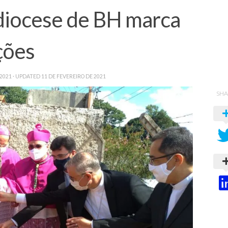
diocese de BH marca
ções
 2021
· UPDATED
11 DE FEVEREIRO DE 2021
SHA