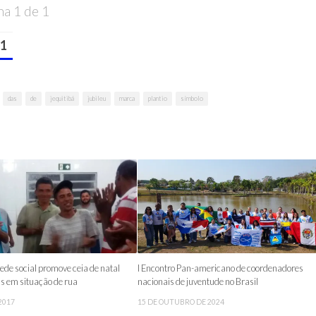
na 1 de 1
1
das
de
jequitibá
jubileu
marca
plantio
símbolo
e social promove ceia de natal
I Encontro Pan-americano de coordenadores
s em situação de rua
nacionais de juventude no Brasil
2017
15 DE OUTUBRO DE 2024