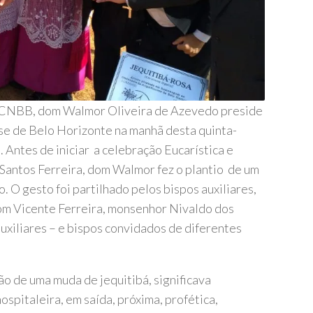
a CNBB, dom Walmor Oliveira de Azevedo preside
se de Belo Horizonte na manhã desta quinta-
i. Antes de iniciar a celebração Eucarística e
antos Ferreira, dom Walmor fez o plantio de um
. O gesto foi partilhado pelos bispos auxiliares,
om Vicente Ferreira, monsenhor Nivaldo dos
auxiliares – e bispos convidados de diferentes
o de uma muda de jequitibá, significava
spitaleira, em saída, próxima, profética,