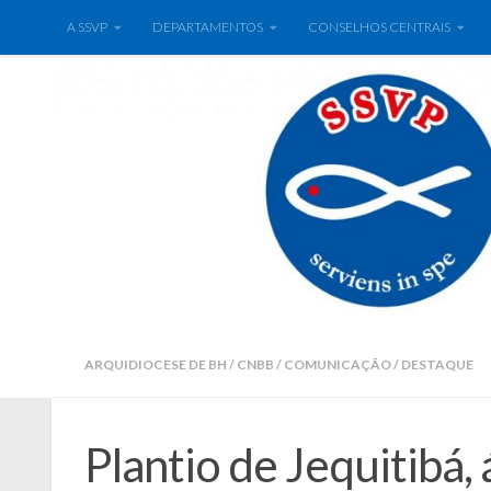
A SSVP
DEPARTAMENTOS
CONSELHOS CENTRAIS
ARQUIDIOCESE DE BH
/
CNBB
/
COMUNICAÇÃO
/
DESTAQUE
Plantio de Jequitibá,