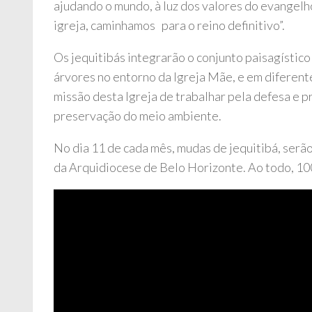
ajudando o mundo, à luz dos valores do evangelh
igreja, caminhamos para o reino definitivo”.
Os jequitibás integrarão o conjunto paisagístico
árvores no entorno da Igreja Mãe, e em diferen
missão desta Igreja de trabalhar pela defesa e p
preservação do meio ambiente.
No dia 11 de cada mês, mudas de jequitibá, serã
da Arquidiocese de Belo Horizonte. Ao todo, 10