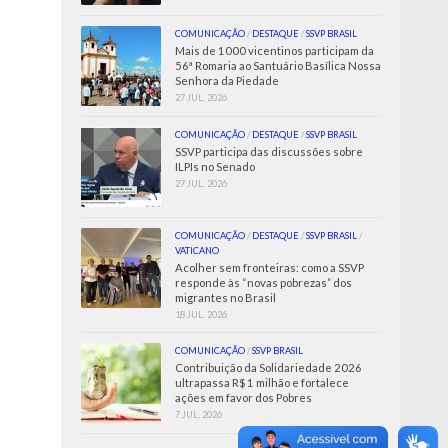
COMUNICAÇÃO
/
DESTAQUE
/
SSVP BRASIL
Mais de 1000 vicentinos participam da
56ª Romaria ao Santuário Basílica Nossa
Senhora da Piedade
27 JUL, 2026
COMUNICAÇÃO
/
DESTAQUE
/
SSVP BRASIL
SSVP participa das discussões sobre
ILPIs no Senado
27 JUL, 2026
COMUNICAÇÃO
/
DESTAQUE
/
SSVP BRASIL
/
VATICANO
Acolher sem fronteiras: como a SSVP
responde às “novas pobrezas” dos
migrantes no Brasil
18 JUL, 2026
COMUNICAÇÃO
/
SSVP BRASIL
Contribuição da Solidariedade 2026
ultrapassa R$ 1 milhão e fortalece
ações em favor dos Pobres
7 JUL, 2026