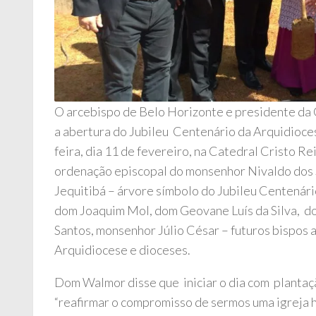
O arcebispo de Belo Horizonte e presidente d
a abertura do Jubileu Centenário da Arquidioce
feira, dia 11 de fevereiro, na Catedral Cristo Re
ordenação episcopal do monsenhor Nivaldo dos S
Jequitibá – árvore símbolo do Jubileu Centenário
dom Joaquim Mol, dom Geovane Luís da Silva, d
Santos, monsenhor Júlio César – futuros bispos 
Arquidiocese e dioceses.
Dom Walmor disse que iniciar o dia com plantaçã
“reafirmar o compromisso de sermos uma igreja ho