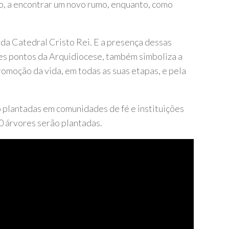
o, a encontrar um novo rumo, enquanto, como
 da Catedral Cristo Rei. E a presença dessas
tes pontos da Arquidiocese, também simboliza a
romoção da vida, em todas as suas etapas, e pela
o plantadas em comunidades de fé e instituições
0 árvores serão plantadas.