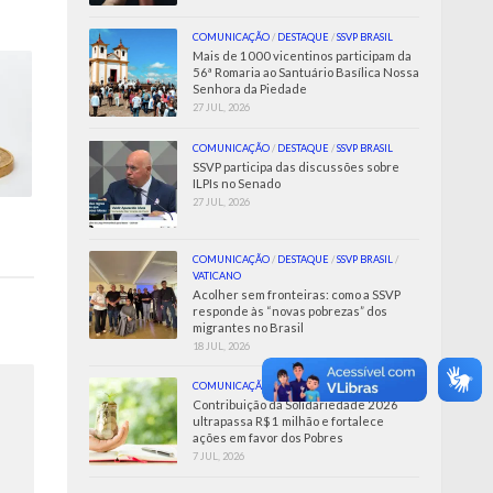
COMUNICAÇÃO
/
DESTAQUE
/
SSVP BRASIL
Mais de 1000 vicentinos participam da
56ª Romaria ao Santuário Basílica Nossa
Senhora da Piedade
27 JUL, 2026
COMUNICAÇÃO
/
DESTAQUE
/
SSVP BRASIL
SSVP participa das discussões sobre
ILPIs no Senado
27 JUL, 2026
COMUNICAÇÃO
/
DESTAQUE
/
SSVP BRASIL
/
VATICANO
Acolher sem fronteiras: como a SSVP
responde às “novas pobrezas” dos
migrantes no Brasil
18 JUL, 2026
COMUNICAÇÃO
/
SSVP BRASIL
Contribuição da Solidariedade 2026
ultrapassa R$ 1 milhão e fortalece
ações em favor dos Pobres
7 JUL, 2026