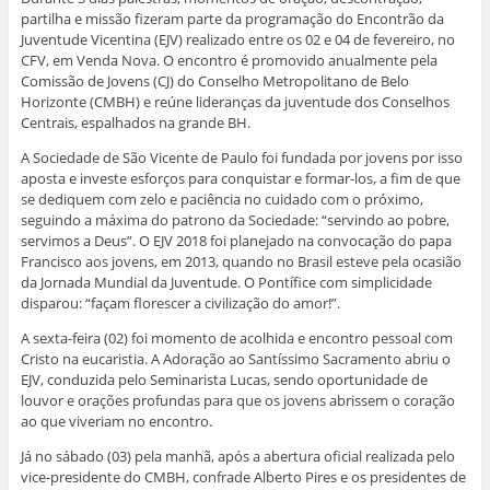
partilha e missão fizeram parte da programação do Encontrão da
Juventude Vicentina (EJV) realizado entre os 02 e 04 de fevereiro, no
CFV, em Venda Nova. O encontro é promovido anualmente pela
Comissão de Jovens (CJ) do Conselho Metropolitano de Belo
Horizonte (CMBH) e reúne lideranças da juventude dos Conselhos
Centrais, espalhados na grande BH.
A Sociedade de São Vicente de Paulo foi fundada por jovens por isso
aposta e investe esforços para conquistar e formar-los, a fim de que
se dediquem com zelo e paciência no cuidado com o próximo,
seguindo a máxima do patrono da Sociedade: “servindo ao pobre,
servimos a Deus”. O EJV 2018 foi planejado na convocação do papa
Francisco aos jovens, em 2013, quando no Brasil esteve pela ocasião
da Jornada Mundial da Juventude. O Pontífice com simplicidade
disparou: “façam florescer a civilização do amor!”.
A sexta-feira (02) foi momento de acolhida e encontro pessoal com
Cristo na eucaristia. A Adoração ao Santíssimo Sacramento abriu o
EJV, conduzida pelo Seminarista Lucas, sendo oportunidade de
louvor e orações profundas para que os jovens abrissem o coração
ao que viveriam no encontro.
Já no sábado (03) pela manhã, após a abertura oficial realizada pelo
vice-presidente do CMBH, confrade Alberto Pires e os presidentes de