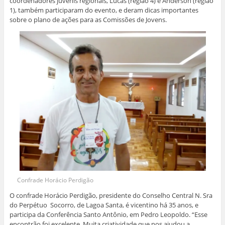
coordenadores juvenis regionais, Lucas (região 4) e Anderson (região
1), também participaram do evento, e deram dicas importantes
sobre o plano de ações para as Comissões de Jovens.
Confrade Horácio Perdigão
O confrade Horácio Perdigão, presidente do Conselho Central N. Sra
do Perpétuo Socorro, de Lagoa Santa, é vicentino há 35 anos, e
participa da Conferência Santo Antônio, em Pedro Leopoldo. “Esse
encontrão foi excelente. Muita criatividade que nos ajudou a