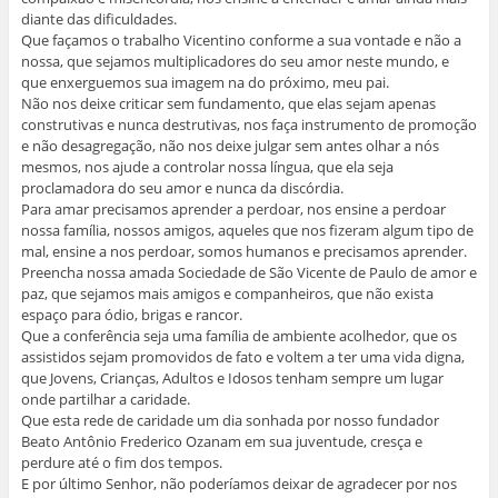
diante das dificuldades.
Que façamos o trabalho Vicentino conforme a sua vontade e não a
nossa, que sejamos multiplicadores do seu amor neste mundo, e
que enxerguemos sua imagem na do próximo, meu pai.
Não nos deixe criticar sem fundamento, que elas sejam apenas
construtivas e nunca destrutivas, nos faça instrumento de promoção
e não desagregação, não nos deixe julgar sem antes olhar a nós
mesmos, nos ajude a controlar nossa língua, que ela seja
proclamadora do seu amor e nunca da discórdia.
Para amar precisamos aprender a perdoar, nos ensine a perdoar
nossa família, nossos amigos, aqueles que nos fizeram algum tipo de
mal, ensine a nos perdoar, somos humanos e precisamos aprender.
Preencha nossa amada Sociedade de São Vicente de Paulo de amor e
paz, que sejamos mais amigos e companheiros, que não exista
espaço para ódio, brigas e rancor.
Que a conferência seja uma família de ambiente acolhedor, que os
assistidos sejam promovidos de fato e voltem a ter uma vida digna,
que Jovens, Crianças, Adultos e Idosos tenham sempre um lugar
onde partilhar a caridade.
Que esta rede de caridade um dia sonhada por nosso fundador
Beato Antônio Frederico Ozanam em sua juventude, cresça e
perdure até o fim dos tempos.
E por último Senhor, não poderíamos deixar de agradecer por nos