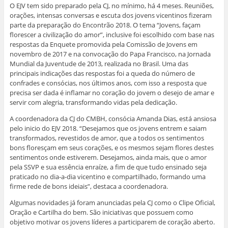
O EJV tem sido preparado pela CJ, no mínimo, há 4 meses. Reuniões,
orações, intensas conversas e escuta dos jovens vicentinos fizeram
parte da preparação do Encontrão 2018. O tema “Jovens, façam
florescer a civilização do amor”, inclusive foi escolhido com base nas
respostas da Enquete promovida pela Comissão de Jovens em
novembro de 2017 e na convocação do Papa Francisco, na Jornada
Mundial da Juventude de 2013, realizada no Brasil. Uma das
principais indicações das respostas foi a queda do número de
confrades e consócias, nos últimos anos, com isso a resposta que
precisa ser dada é inflamar no coração do jovem o desejo de amar e
servir com alegria, transformando vidas pela dedicação.
A coordenadora da CJ do CMBH, consócia Amanda Dias, está ansiosa
pelo inicio do EJV 2018. “Desejamos que os jovens entrem e saiam
transformados, revestidos de amor, que a todos os sentimentos
bons floresçam em seus corações, e os mesmos sejam flores destes
sentimentos onde estiverem. Desejamos, ainda mais, que o amor
pela SSVP e sua essência enraíze, a fim de que tudo ensinado seja
praticado no dia-a-dia vicentino e compartilhado, formando uma
firme rede de bons ideiais”, destaca a coordenadora.
Algumas novidades já foram anunciadas pela CJ como o Clipe Oficial,
Oração e Cartilha do bem. São iniciativas que possuem como
objetivo motivar os jovens líderes a participarem de coração aberto.