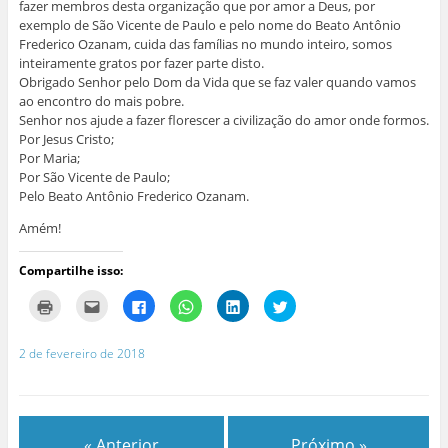
fazer membros desta organização que por amor a Deus, por
exemplo de São Vicente de Paulo e pelo nome do Beato Antônio
Frederico Ozanam, cuida das famílias no mundo inteiro, somos
inteiramente gratos por fazer parte disto.
Obrigado Senhor pelo Dom da Vida que se faz valer quando vamos
ao encontro do mais pobre.
Senhor nos ajude a fazer florescer a civilização do amor onde formos.
Por Jesus Cristo;
Por Maria;
Por São Vicente de Paulo;
Pelo Beato Antônio Frederico Ozanam.
Amém!
Compartilhe isso:
C
C
C
C
C
C
l
l
l
l
l
l
i
i
i
i
i
i
q
q
q
q
q
q
u
u
u
u
u
u
2 de fevereiro de 2018
e
e
e
e
e
e
p
p
p
p
p
p
a
a
a
a
a
a
r
r
r
r
r
r
a
a
a
a
a
a
i
e
c
c
c
c
m
n
o
o
o
o
« Anterior
Próximo »
p
v
m
m
m
m