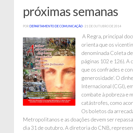
próximas semanas
POR
DEPARTAMENTO DE COMUNICAÇÃO
·
21 DE OUTUBRO DE 2014
A Regra, principal do
orienta que os vicenti
denominada Coleta de 
páginas 102 e 126). A
que os confrades e con
generosidade’. O dinh
Internacional (CGI), em
combate à pobreza e mi
catástrofes, como acon
Os boletos da arrecad
Metropolitanos e as doações devem ser repassad
dia 31 de outubro. A diretoria do CNB, represen