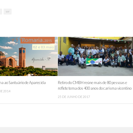
ser
na ao Santuário de Aparecida
Retiro do CMBH reúne mais de 80 pessoas e
reflete tema dos 400 anos do carisma vicentino
E 2014
25 DE JUNHO DE 2017