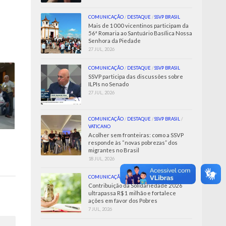
COMUNICAÇÃO
/
DESTAQUE
/
SSVP BRASIL
Mais de 1000 vicentinos participam da
56ª Romaria ao Santuário Basílica Nossa
Senhora da Piedade
27 JUL, 2026
COMUNICAÇÃO
/
DESTAQUE
/
SSVP BRASIL
SSVP participa das discussões sobre
ILPIs no Senado
27 JUL, 2026
COMUNICAÇÃO
/
DESTAQUE
/
SSVP BRASIL
/
VATICANO
Acolher sem fronteiras: como a SSVP
responde às “novas pobrezas” dos
migrantes no Brasil
18 JUL, 2026
COMUNICAÇÃO
/
SSVP BRASIL
Contribuição da Solidariedade 2026
ultrapassa R$ 1 milhão e fortalece
ações em favor dos Pobres
7 JUL, 2026