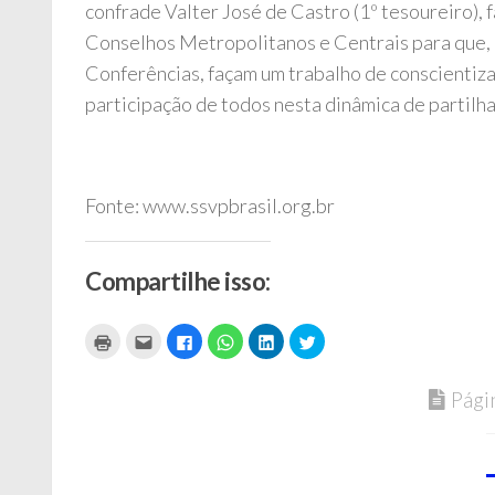
confrade Valter José de Castro (1º tesoureiro), 
Conselhos Metropolitanos e Centrais para que, 
Conferências, façam um trabalho de conscientiz
participação de todos nesta dinâmica de partilha
Fonte: www.ssvpbrasil.org.br
Compartilhe isso:
Clique
Clique
Clique
Clique
Clique
Clique
para
para
para
para
para
para
imprimir(abre
enviar
compartilhar
compartilhar
compartilhar
compartilhar
em
por
no
no
no
no
nova
e-
Facebook(abre
WhatsApp(abre
LinkedIn(abre
Twitter(abre
Pági
janela)
mail
em
em
em
em
a
nova
nova
nova
nova
um
janela)
janela)
janela)
janela)
amigo(abre
em
nova
janela)