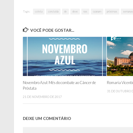
Tags:
coleta
concluída
de
deve
nas
ozanam
próximas
semanas
VOCÊ PODE GOSTAR...
Novembro Azul: Mês do combate ao Câncer de
Romaria Vicenti
Próstata
31 DE OUTUBRO D
21 DE NOVEMBRO DE 2017
DEIXE UM COMENTÁRIO