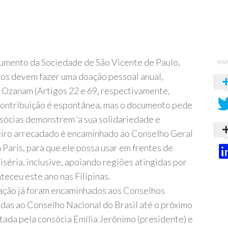
cumento da Sociedade de São Vicente de Paulo,
SHA
nos devem fazer uma doação pessoal anual,
Ozanam (Artigos 22 e 69, respectivamente,
 contribuição é espontânea, mas o documento pede
sócias demonstrem ‘a sua solidariedade e
eiro arrecadado é encaminhado ao Conselho Geral
 Paris, para que ele possa usar em frentes de
séria, inclusive, apoiando regiões atingidas por
teceu este ano nas Filipinas.
ação já foram encaminhados aos Conselhos
as ao Conselho Nacional do Brasil até o próximo
tada pela consócia Emília Jerônimo (presidente) e