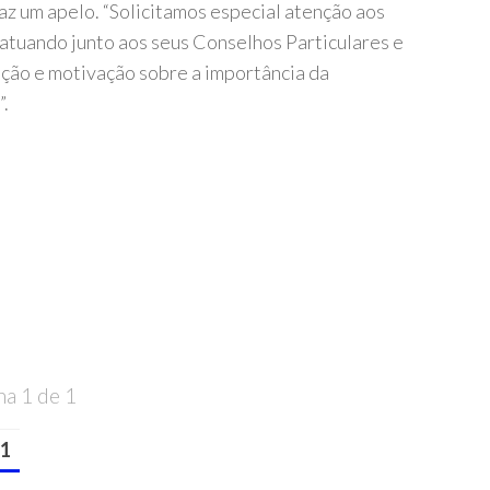
faz um apelo. “Solicitamos especial atenção aos
atuando junto aos seus Conselhos Particulares e
ação e motivação sobre a importância da
”.
na 1 de 1
1