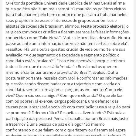
O reitor da pontifícia Universidade Católica de Minas Gerais afirma
que a política não é um mau sem si. “O mau são os políticos eleitos
para trabalharem pelo bem comum e que passam a trabalhar pelos
seus próprios interesses e interesses de grupos econômicos e
elitistas da sociedade brasileira”, afirmou. Neste processo eleitoral, o
religioso convoca os cristãos a ficarem atentos às falsas informações,
conhecidas como “Fake News”. “Antes de acreditar, desconfie. Nunca
passe adiante uma informação que você não tem certeza sobre ela”,
ressaltou. Há uma outra questão crucial, de vida ou morte, em sua
avaliação: “A que segmento da sociedade e segmento político o
candidato está vinculado?”. “Isso é indispensável porque, embora
todos dizem que é necessário ‘mudar’ o Brasil, muitos querem
mesmo é ‘continuar tirando proveito’ do Brasil”, avaliou. Outra
postura importante, ressalta dom Mol, é confrontar as informações
que estão sendo disseminadas com a trajetória e com a vida do
candidato, sempre com algumas perguntas em mente: Como ele
vive? Quem são seus amigos? Com quem ele anda? O que ele faz
com os pobres? Já exerceu cargos políticos? É um defensor das
causas populares? Está envolvido com corrupção? Usa a religião para
se promover? É democrático? Respeita as diversidades? Estimula a
participação das pessoas? Pensa e trabalha por um Brasil mais justo
e fraterno? É uma pessoa de paz e diálogo? “Só mesmo
confrontando o que ‘falam’ com o que ‘fazem’ ou fizeram até agora
poderemos ter mais possibilidade de acerto na escolha”, reforça. O