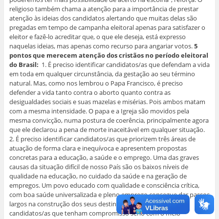
religioso também chama a atenção para a importância de prestar
atenção às ideias dos candidatos alertando que muitas delas são
pregadas em tempo de campanha eleitoral apenas para satisfazer o
eleitor e fazê-lo acreditar que, o que ele deseja, está expresso
naquelas ideias, mas apenas como recurso para angariar votos.
5
pontos que merecem atenção dos cristãos no período eleitoral
do Brasil:
1. É preciso identificar candidatos/as que defendam a vida
em toda em qualquer circunstância, da gestação ao seu término
natural. Mas, como nos lembrou o Papa Francisco, é preciso
defender a vida tanto contra o aborto quanto contra as
desigualdades sociais e suas mazelas e misérias. Pois ambos matam
com a mesma intensidade. O papa e a Igreja são movidos pela
mesma convicção, numa postura de coerência, principalmente agora
que ele declarou a pena de morte inaceitável em qualquer situação.
2. É preciso identificar candidatos/as que priorizem três áreas de
atuação de forma clara e inequívoca e apresentem propostas
concretas para a educação, a saúde e o emprego. Uma das graves
causas da situação difícil de nosso País são os baixos níveis de
qualidade na educação, no cuidado da saúde e na geração de
empregos. Um povo educado com qualidade e consciência crítica,
com boa saúde universalizada e pleno emprego consegue dar passos
largos na construção dos seus destinos. 3. É preciso identificar
candidatos/as que tenham compromisso sério com o meio