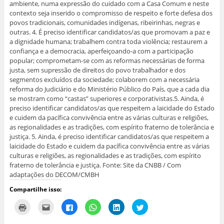
ambiente, numa expressão do cuidado com a Casa Comum e neste
contexto seja inserido o compromisso de respeito e forte defesa dos
povos tradicionais, comunidades indígenas, ribeirinhas, negras e
outras. 4. É preciso identificar candidatos/as que promovam a paz e
a dignidade humana; trabalhem contra toda violência; restaurem a
confiança e a democracia, aperfeiçoando-a com a participação
popular; comprometam-se com as reformas necessárias de forma
justa, sem supressão de direitos do povo trabalhador e dos
segmentos excluídos da sociedade; colaborem com a necessária
reforma do Judiciário e do Ministério Público do País, que a cada dia
se mostram como “castas” superiores e corporativistas.5. Ainda, é
preciso identificar candidatos/as que respeitem a laicidade do Estado
e cuidem da pacífica convivência entre as várias culturas e religiões,
as regionalidades e as tradições, com espírito fraterno de tolerância e
justiça. 5. Ainda, é preciso identificar candidatos/as que respeitem a
laicidade do Estado e cuidem da pacífica convivência entre as várias
culturas e religiões, as regionalidades e as tradições, com espírito
fraterno de tolerância e justiça. Fonte: Site da CNBB / Com
adaptações do DECOM/CMBH
Compartilhe isso:
C
C
C
C
C
C
l
l
l
l
l
l
i
i
i
i
i
i
q
q
q
q
q
q