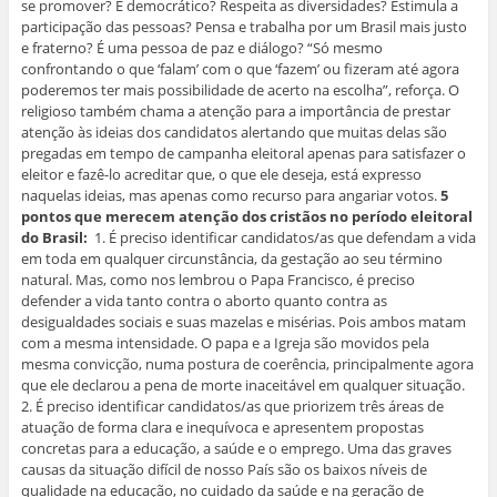
se promover? É democrático? Respeita as diversidades? Estimula a
participação das pessoas? Pensa e trabalha por um Brasil mais justo
e fraterno? É uma pessoa de paz e diálogo? “Só mesmo
confrontando o que ‘falam’ com o que ‘fazem’ ou fizeram até agora
poderemos ter mais possibilidade de acerto na escolha”, reforça. O
religioso também chama a atenção para a importância de prestar
atenção às ideias dos candidatos alertando que muitas delas são
pregadas em tempo de campanha eleitoral apenas para satisfazer o
eleitor e fazê-lo acreditar que, o que ele deseja, está expresso
naquelas ideias, mas apenas como recurso para angariar votos.
5
pontos que merecem atenção dos cristãos no período eleitoral
do Brasil:
1. É preciso identificar candidatos/as que defendam a vida
em toda em qualquer circunstância, da gestação ao seu término
natural. Mas, como nos lembrou o Papa Francisco, é preciso
defender a vida tanto contra o aborto quanto contra as
desigualdades sociais e suas mazelas e misérias. Pois ambos matam
com a mesma intensidade. O papa e a Igreja são movidos pela
mesma convicção, numa postura de coerência, principalmente agora
que ele declarou a pena de morte inaceitável em qualquer situação.
2. É preciso identificar candidatos/as que priorizem três áreas de
atuação de forma clara e inequívoca e apresentem propostas
concretas para a educação, a saúde e o emprego. Uma das graves
causas da situação difícil de nosso País são os baixos níveis de
qualidade na educação, no cuidado da saúde e na geração de