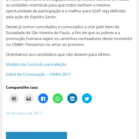
a
a
b
b
b
r
as unidades vicentinas para que todos tenham a mesma
)
b
r
r
r
e
r
e
e
e
e
oportunidade de participação e o melhor para SSVP seja definido
e
e
e
e
m
e
m
m
m
n
pela ação do Espírito Santo.
m
n
n
n
o
n
o
o
o
v
Desde já somos convidados e convocados a orar pelo bem da
o
v
v
v
a
v
a
a
a
j
Sociedade de São Vicente de Paulo, a fim de que os pobres e a
a
j
j
j
a
promoção humana sejam os caminhos norteadores deste momento
j
a
a
a
n
a
n
n
n
e
no CMBH. Pensemos no amor ao próximo.
n
e
e
e
l
e
l
l
l
a
l
a
a
a
)
Orientamos aos candidatos que não deixem para último.
a
)
)
)
)
Modelo de Currículo para eleição
Edital de Convocação – CMBH 2017
Compartilhe isso:
C
C
C
C
C
C
l
l
l
l
l
l
i
i
i
i
i
i
q
q
q
q
q
q
u
u
u
u
u
u
20 de março de 2017
e
e
e
e
e
e
p
p
p
p
p
p
a
a
a
a
a
a
r
r
r
r
r
r
a
a
a
a
a
a
i
e
c
c
c
c
m
n
o
o
o
o