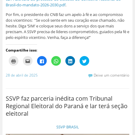
Brasil-do-mandato-2026-2030.pdf
.
Por fim, o presidente do CNB faz um apelo à fé e ao compromisso
dos vicentinos: “Se você sente em seu coração esse chamado, não
hesite. Diga ‘SIM’ e coloque seus dons a serviço dos que mais
precisam. A SSVP precisa de líderes comprometidos, guiados pela fé e
pelo espírito vicentino. Venha, faça a diferença!”
Compartilhe isso:
C
C
C
C
C
C
l
l
l
l
l
l
i
i
i
i
i
i
q
q
q
q
q
q
u
u
u
u
u
u
28 de abril de 2025
Deixe um comentário
e
e
e
e
e
e
p
p
p
p
p
p
a
a
a
a
a
a
r
r
r
r
r
r
a
a
a
a
a
a
i
e
c
c
c
c
SSVP faz parceria inédita com Tribunal
m
n
o
o
o
o
p
v
m
m
m
m
Regional Eleitoral do Paraná e lar terá seção
r
i
p
p
p
p
i
a
a
a
a
a
eleitoral
m
r
r
r
r
r
i
p
t
t
t
t
r
o
i
i
i
i
(
r
l
l
l
l
SSVP BRASIL
a
e
h
h
h
h
b
-
a
a
a
a