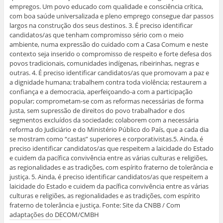
empregos. Um povo educado com qualidade e consciência crítica,
com boa saúde universalizada e pleno emprego consegue dar passos
largos na construção dos seus destinos. 3. É preciso identificar
candidatos/as que tenham compromisso sério com o meio
ambiente, numa expressão do cuidado com a Casa Comum e neste
contexto seja inserido o compromisso de respeito e forte defesa dos
povos tradicionais, comunidades indígenas, ribeirinhas, negras e
outras. 4. É preciso identificar candidatos/as que promovam a paz e
a dignidade humana; trabalhem contra toda violência; restaurem a
confiança e a democracia, aperfeiçoando-a com a participação
popular; comprometam-se com as reformas necessárias de forma
justa, sem supressão de direitos do povo trabalhador e dos
segmentos excluídos da sociedade; colaborem com a necessária
reforma do Judiciário e do Ministério Público do País, que a cada dia
se mostram como “castas” superiores e corporativistas.5. Ainda, é
preciso identificar candidatos/as que respeitem a laicidade do Estado
e cuidem da pacífica convivência entre as várias culturas e religiões,
as regionalidades e as tradições, com espírito fraterno de tolerância e
justiça. 5. Ainda, é preciso identificar candidatos/as que respeitem a
laicidade do Estado e cuidem da pacífica convivência entre as várias
culturas e religiões, as regionalidades e as tradições, com espírito
fraterno de tolerância e justiça. Fonte: Site da CNBB / Com
adaptações do DECOM/CMBH