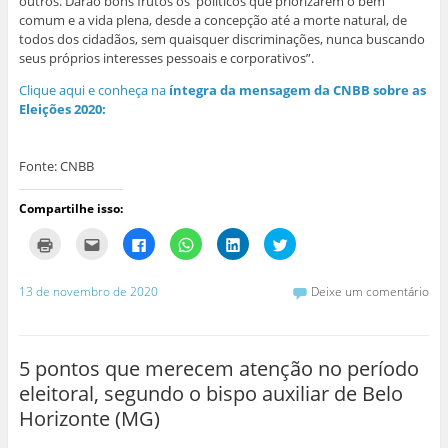
outros. Darão bons frutos os políticos que priorizarem o bem
comum e a vida plena, desde a concepção até a morte natural, de
todos dos cidadãos, sem quaisquer discriminações, nunca buscando
seus próprios interesses pessoais e corporativos”.
Clique aqui e conheça na
íntegra da mensagem da CNBB sobre as
Eleições 2020:
Fonte: CNBB
Compartilhe isso:
C
C
C
C
C
C
l
l
l
l
l
l
i
i
i
i
i
i
q
q
q
q
q
q
u
u
u
u
u
u
13 de novembro de 2020
Deixe um comentário
e
e
e
e
e
e
p
p
p
p
p
p
a
a
a
a
a
a
r
r
r
r
r
r
a
a
a
a
a
a
i
e
c
c
c
c
5 pontos que merecem atenção no período
m
n
o
o
o
o
p
v
m
m
m
m
eleitoral, segundo o bispo auxiliar de Belo
r
i
p
p
p
p
i
a
a
a
a
a
Horizonte (MG)
m
r
r
r
r
r
i
p
t
t
t
t
r
o
i
i
i
i