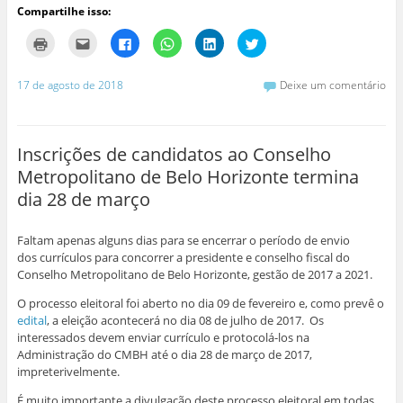
Compartilhe isso:
C
C
C
C
C
C
l
l
l
l
l
l
i
i
i
i
i
i
q
q
q
q
q
q
u
u
u
u
u
u
17 de agosto de 2018
Deixe um comentário
e
e
e
e
e
e
p
p
p
p
p
p
a
a
a
a
a
a
r
r
r
r
r
r
a
a
a
a
a
a
i
e
c
c
c
c
Inscrições de candidatos ao Conselho
m
n
o
o
o
o
p
v
m
m
m
m
Metropolitano de Belo Horizonte termina
r
i
p
p
p
p
i
a
a
a
a
a
dia 28 de março
m
r
r
r
r
r
i
p
t
t
t
t
r
o
i
i
i
i
(
r
l
l
l
l
Faltam apenas alguns dias para se encerrar o período de envio
a
e
h
h
h
h
b
-
a
a
a
a
dos currículos para concorrer a presidente e conselho fiscal do
r
m
r
r
r
r
Conselho Metropolitano de Belo Horizonte, gestão de 2017 a 2021.
e
a
n
n
n
n
e
i
o
o
o
o
m
l
F
W
L
T
O processo eleitoral foi aberto no dia 09 de fevereiro e, como prevê o
n
a
a
h
i
w
edital
, a eleição acontecerá no dia 08 de julho de 2017. Os
o
u
c
a
n
i
v
m
e
t
k
t
interessados devem enviar currículo e protocolá-los na
a
a
b
s
e
t
j
m
o
A
d
e
Administração do CMBH até o dia 28 de março de 2017,
a
i
o
p
I
r
impreterivelmente.
n
g
k
p
n
(
e
o
(
(
(
a
l
(
a
a
a
b
É muito importante a divulgação deste processo eleitoral em todas