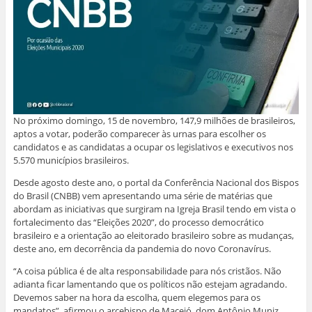
m
l
F
W
L
T
n
a
a
h
i
w
o
u
c
a
n
i
v
m
e
t
k
t
a
a
b
s
e
t
j
m
o
A
d
e
a
i
o
p
I
r
n
g
k
p
n
(
e
o
(
(
(
a
l
(
a
a
a
b
a
a
b
b
b
r
)
b
r
r
r
e
r
e
e
e
e
e
e
e
e
m
e
m
m
m
n
No próximo domingo, 15 de novembro, 147,9 milhões de brasileiros,
m
n
n
n
o
aptos a votar, poderão comparecer às urnas para escolher os
n
o
o
o
v
o
v
v
v
a
candidatos e as candidatas a ocupar os legislativos e executivos nos
v
a
a
a
j
5.570 municípios brasileiros.
a
j
j
j
a
j
a
a
a
n
a
n
n
n
e
Desde agosto deste ano, o portal da Conferência Nacional dos Bispos
n
e
e
e
l
e
l
l
l
a
do Brasil (CNBB) vem apresentando uma série de matérias que
l
a
a
a
)
abordam as iniciativas que surgiram na Igreja Brasil tendo em vista o
a
)
)
)
)
fortalecimento das “Eleições 2020”, do processo democrático
brasileiro e a orientação ao eleitorado brasileiro sobre as mudanças,
deste ano, em decorrência da pandemia do novo Coronavírus.
“A coisa pública é de alta responsabilidade para nós cristãos. Não
adianta ficar lamentando que os políticos não estejam agradando.
Devemos saber na hora da escolha, quem elegemos para os
mandatos”, afirmou o arcebispo de Maceió, dom Antônio Muniz