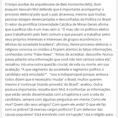
(
r
l
l
l
l
O bispo auxiliar da arquidiocese de Belo Horizonte (MG), dom
a
e
h
h
h
h
b
-
a
a
a
a
Joaquim Geovani Mol defende que é importante acompanhar o
r
m
r
r
r
r
processo eleitoral pelo qual o país atravessa, mesmo que muitas
e
a
n
n
n
n
e
i
o
o
o
o
pessoas estejam desencantadas e desconfiadas da Política no Brasil.
m
l
F
W
L
T
O reitor da pontifícia Universidade Católica de Minas Gerais afirma
n
a
a
h
i
w
o
u
c
a
n
i
que a política não é um mau sem si. “O mau são os políticos eleitos
v
m
e
t
k
t
a
a
b
s
e
t
para trabalharem pelo bem comum e que passam a trabalhar pelos
j
m
o
A
d
e
seus próprios interesses e interesses de grupos econômicos e
a
i
o
p
I
r
n
g
k
p
n
(
elitistas da sociedade brasileira”, afirmou. Neste processo eleitoral, o
e
o
(
(
(
a
religioso convoca os cristãos a ficarem atentos às falsas informações,
l
(
a
a
a
b
a
a
b
b
b
r
conhecidas como “Fake News”. “Antes de acreditar, desconfie. Nunca
)
b
r
r
r
e
passe adiante uma informação que você não tem certeza sobre ela”,
r
e
e
e
e
e
e
e
e
m
ressaltou. Há uma outra questão crucial, de vida ou morte, em sua
e
m
m
m
n
m
n
n
n
o
avaliação: “A que segmento da sociedade e segmento político o
n
o
o
o
v
candidato está vinculado?”. “Isso é indispensável porque, embora
o
v
v
v
a
v
a
a
a
j
todos dizem que é necessário ‘mudar’ o Brasil, muitos querem
a
j
j
j
a
mesmo é ‘continuar tirando proveito’ do Brasil”, avaliou. Outra
j
a
a
a
n
a
n
n
n
e
postura importante, ressalta dom Mol, é confrontar as informações
n
e
e
e
l
e
l
l
l
a
que estão sendo disseminadas com a trajetória e com a vida do
l
a
a
a
)
candidato, sempre com algumas perguntas em mente: Como ele
a
)
)
)
)
vive? Quem são seus amigos? Com quem ele anda? O que ele faz
com os pobres? Já exerceu cargos políticos? É um defensor das
causas populares? Está envolvido com corrupção? Usa a religião para