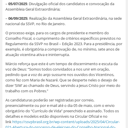
–
05/07/2025
: Divulgação oficial dos candidatos e convocação da
Assembleia Geral Extraordinária;
–
06/09/2025:
Realização da Assembleia Geral Extraordinária, na sede
nacional da SSVP, no Rio de Janeiro.
O processo exige, para os cargos de presidente e membro do
Conselho Fiscal, o cumprimento de critérios específicos previstos no
Regulamento da SSVP no Brasil – Edição 2023. Para a presidência, por
exemplo, é obrigatória a comprovação de, no mínimo, sete anos de
atuação vicentina ativa e ininterrupta.
Márcio reforça que este é um tempo de discernimento e escuta da
voz de Deus: “Somos todos convidados a nos unir em oração,
pedindo que a voz do anjo sussurre nos ouvidos dos Vicentinos,
como fez com Maria de Nazaré. Que se desperte neles o desejo de
dizer ‘SIM’ ao chamado de Deus, servindo a Jesus Cristo por meio do
trabalho com os Pobres.”
As candidaturas poderão ser registradas por correio,
presencialmente ou por e-mail até o dia 05 de maio, com o envio
obrigatório do “Currículo de Vida” preenchido e assinado. Todos os
detalhes e modelos estão disponíveis na Circular Oficial e no
link
https://ssvpbrasil.org.br/wp-content/uploads/2025/04/Circular-
021-Abertura-do-processo-de-eleicoes-do-Conselho-Nacional-do-