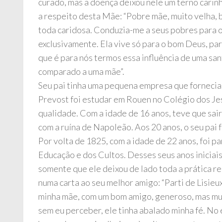
curado, mas a doença deixou nele um terno carinh
a respeito desta Mãe: “Pobre mãe, muito velha, 
toda caridosa. Conduzia-me a seus pobres para 
exclusivamente. Ela vive só para o bom Deus, para
que é para nós termos essa influência de uma san
comparado a uma mãe”.
Seu pai tinha uma pequena empresa que fornecia
Prevost foi estudar em Rouen no Colégio dos Je
qualidade. Com a idade de 16 anos, teve que sair
com a ruína de Napoleão. Aos 20 anos, o seu pai
Por volta de 1825, com a idade de 22 anos, foi 
Educação e dos Cultos. Desses seus anos inicia
somente que ele deixou de lado toda a prática rel
numa carta ao seu melhor amigo: “Parti de Lisieu
minha mãe, com um bom amigo, generoso, mas muito
sem eu perceber, ele tinha abalado minha fé. No