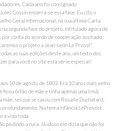
ndadores. Cada ano foi consignado
ules Gossin encerra-se essa fase. Eu cito o
lho Geral Internacional, na sua última Carta
s na segunda fase do projeto, intitulado agora de
, por conta do acordo de cooperação assinado
caremos o projeto a Jean-León Le Prvost”.
odas as suas edições deste ano, um texto dos
zer para você no site esta série especial!
os 10 de agosto de 1803. Era 10 anos mais velho
ficou órfão de mãe e tinha apenas uma irmã,
a mãe, seu pai se casou com Rosalie Duchatard,
ou profundamente. Na tenra infância LePrevóst
o a vida toda.
o pedindo a cura. Já idoso ele dizia que não foi