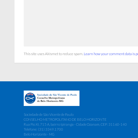
This site uses Akismet to reduce spam.
Learn how your comment data is p
Sociedade de São Vicente de Paulo
CONSELHO METROPOLITANO DE BELO HORIZONTE
Rua Pio XI, 715 A, bairro Ipiranga - Cidade Ozanam, CEP: 31160-140
Telefone: (31) 3349.1700
Belo Horizonte - MG