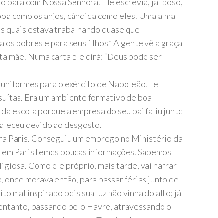
o para com Nossa Senhora. Ele escrevia, já idoso,
boa como os anjos, cândida como eles. Uma alma
os quais estava trabalhando quase que
 os pobres e para seus filhos.” A gente vê a graça
ta mãe. Numa carta ele dirá: “Deus pode ser
 uniformes para o exército de Napoleão. Le
suítas. Era um ambiente formativo de boa
 da escola porque a empresa do seu pai faliu junto
 faleceu devido ao desgosto.
para Paris. Conseguiu um emprego no Ministério da
is em Paris temos poucas informações. Sabemos
igiosa. Como ele próprio, mais tarde, vai narrar
x, onde morava então, para passar férias junto de
 mal inspirado pois sua luz não vinha do alto; já,
 entanto, passando pelo Havre, atravessando o