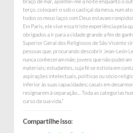
braço de mar, ajoelhei-me à noite enquanto o out
terço, coloquei-o sob o castiçal da mesa, num ato 
todos os meus laços com Deus estavam rompido
Em Paris, ele vive essa triste experiência pela q
obrigados a ir para a cidade grande a fim de gan
Superior Geral dos Religiosos de São Vicente si
pessoas que, procurando descobrir Jean-León Le
nunca conheceram mãe; jovens que não puderam c
materiais; estudantes, cuja fé se estiola em con
aspirações intelectuais, políticas ou sócio relig
inferior às suas capacidades; casais em desarmon
resignarem à separação… Toda as categorias hum
curso da sua vida.”
Compartilhe isso: