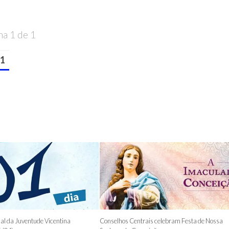
na 1 de 1
1
al da Juventude Vicentina
Conselhos Centrais celebram Festa de Nossa