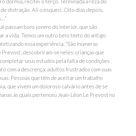
ro dormia, recitei o terço. Terminada a reza do
de distração. Ali o esqueci. Oito dias depois,
s…”
ual passam bons jovens do interior, que são
har a vida. Temos um outro belo texto do antigo
ntetizando essa experiência. “São inúmeras
 Prevost, descobriram-se neles: crianças que
ompletar seus estudos pela falta de condições
tato com a descrença; adultos frustrados com suas
iosas. Pessoas que têm de aceitar um trabalho
ia, que vivem um doloroso calvário antes de se
anas às quais pertenceu Jean-Léon Le Prevost no