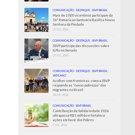
COMUNICAÇÃO
/
DESTAQUE
/
SSVP BRASIL
Mais de 1000 vicentinos participam da
56ª Romaria ao Santuário Basílica Nossa
Senhora da Piedade
27 JUL, 2026
COMUNICAÇÃO
/
DESTAQUE
/
SSVP BRASIL
SSVP participa das discussões sobre
ILPIs no Senado
27 JUL, 2026
COMUNICAÇÃO
/
DESTAQUE
/
SSVP BRASIL
/
VATICANO
Acolher sem fronteiras: como a SSVP
responde às “novas pobrezas” dos
migrantes no Brasil
18 JUL, 2026
COMUNICAÇÃO
/
SSVP BRASIL
Contribuição da Solidariedade 2026
ultrapassa R$ 1 milhão e fortalece
ações em favor dos Pobres
7 JUL, 2026