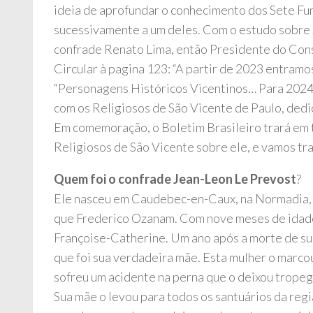
ideia de aprofundar o conhecimento dos Sete Fu
sucessivamente a um deles. Com o estudo sobre J
confrade Renato Lima, então Presidente do Conse
Circular à pagina 123: “A partir de 2023 entramo
“Personagens Históricos Vicentinos… Para 2024
com os Religiosos de São Vicente de Paulo, dedi
Em comemoração, o Boletim Brasileiro trará em t
Religiosos de São Vicente sobre ele, e vamos tra
Quem foi o confrade Jean-Leon Le Prevost
?
Ele nasceu em Caudebec-en-Caux, na Normadia, a
que Frederico Ozanam. Com nove meses de idade 
Françoise-Catherine. Um ano após a morte de su
que foi sua verdadeira mãe. Esta mulher o marc
sofreu um acidente na perna que o deixou tropeg
Sua mãe o levou para todos os santuários da regiã