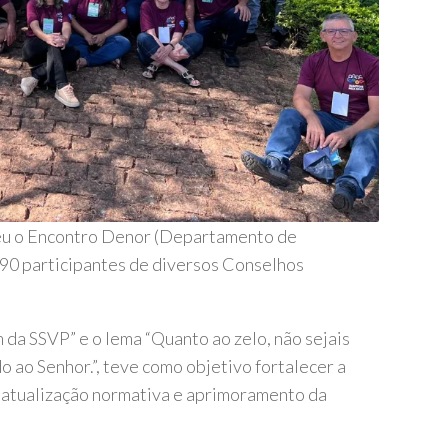
ebeu o Encontro Denor (Departamento de
 90 participantes de diversos Conselhos
 da SSVP” e o lema “Quanto ao zelo, não sejais
o ao Senhor.”, teve como objetivo fortalecer a
, atualização normativa e aprimoramento da