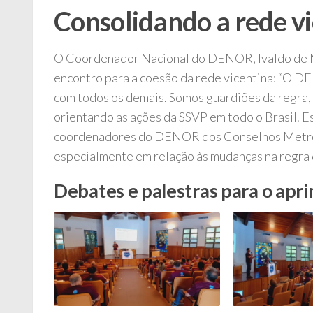
Consolidando a rede v
O Coordenador Nacional do DENOR, Ivaldo de M
encontro para a coesão da rede vicentina: “O 
com todos os demais. Somos guardiões da regra,
orientando as ações da SSVP em todo o Brasil. E
coordenadores do DENOR dos Conselhos Metropo
especialmente em relação às mudanças na regra d
Debates e palestras para o ap