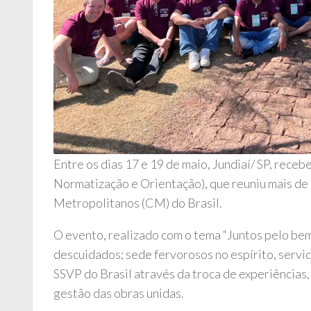
Entre os dias 17 e 19 de maio, Jundiaí/ SP, rec
Normatização e Orientação), que reuniu mais de
Metropolitanos (CM) do Brasil.
O evento, realizado com o tema “Juntos pelo bem
descuidados; sede fervorosos no espírito, servid
SSVP do Brasil através da troca de experiências
gestão das obras unidas.