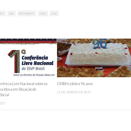
ais
para
participantes
reúne
ssvp
erência Livre Nacional sobre os
CMBH celebra 96 anos
oa Idosa em Situação de
11 DE JANEIRO DE 2015
Social
2025