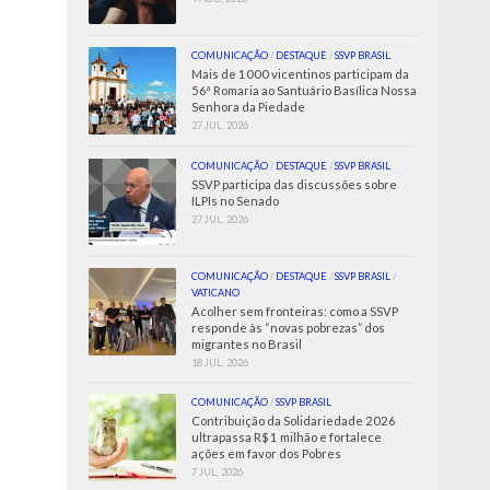
COMUNICAÇÃO
/
DESTAQUE
/
SSVP BRASIL
Mais de 1000 vicentinos participam da
56ª Romaria ao Santuário Basílica Nossa
Senhora da Piedade
27 JUL, 2026
COMUNICAÇÃO
/
DESTAQUE
/
SSVP BRASIL
SSVP participa das discussões sobre
ILPIs no Senado
27 JUL, 2026
COMUNICAÇÃO
/
DESTAQUE
/
SSVP BRASIL
/
VATICANO
Acolher sem fronteiras: como a SSVP
responde às “novas pobrezas” dos
migrantes no Brasil
18 JUL, 2026
COMUNICAÇÃO
/
SSVP BRASIL
Contribuição da Solidariedade 2026
ultrapassa R$ 1 milhão e fortalece
ações em favor dos Pobres
7 JUL, 2026