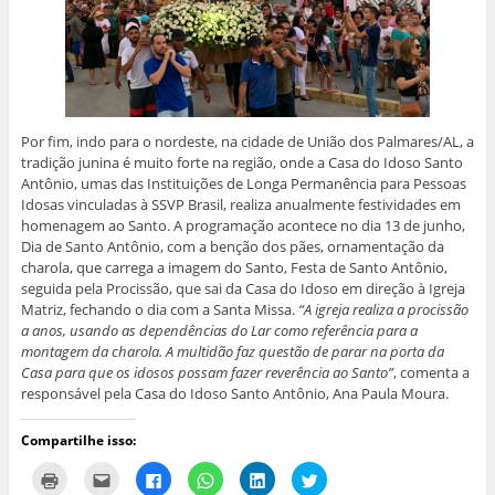
Por fim, indo para o nordeste, na cidade de União dos Palmares/AL, a
tradição junina é muito forte na região, onde a Casa do Idoso Santo
Antônio, umas das Instituições de Longa Permanência para Pessoas
Idosas vinculadas à SSVP Brasil, realiza anualmente festividades em
homenagem ao Santo. A programação acontece no dia 13 de junho,
Dia de Santo Antônio, com a benção dos pães, ornamentação da
charola, que carrega a imagem do Santo, Festa de Santo Antônio,
seguida pela Procissão, que sai da Casa do Idoso em direção à Igreja
Matriz, fechando o dia com a Santa Missa.
“A igreja realiza a procissão
a anos, usando as dependências do Lar como referência para a
montagem da charola. A multidão faz questão de parar na porta da
Casa para que os idosos possam fazer reverência ao Santo”
, comenta a
responsável pela Casa do Idoso Santo Antônio, Ana Paula Moura.
Compartilhe isso:
C
C
C
C
C
C
l
l
l
l
l
l