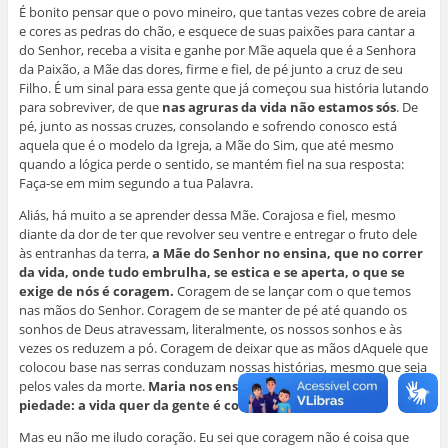
É bonito pensar que o povo mineiro, que tantas vezes cobre de areia
e cores as pedras do chão, e esquece de suas paixões para cantar a
do Senhor, receba a visita e ganhe por Mãe aquela que é a Senhora
da Paixão, a Mãe das dores, firme e fiel, de pé junto a cruz de seu
Filho. É um sinal para essa gente que já começou sua história lutando
para sobreviver, de que
nas agruras da vida não estamos sós
. De
pé, junto as nossas cruzes, consolando e sofrendo conosco está
aquela que é o modelo da Igreja, a Mãe do Sim, que até mesmo
quando a lógica perde o sentido, se mantém fiel na sua resposta:
Faça-se em mim segundo a tua Palavra.
Aliás, há muito a se aprender dessa Mãe. Corajosa e fiel, mesmo
diante da dor de ter que revolver seu ventre e entregar o fruto dele
às entranhas da terra,
a Mãe do Senhor no ensina, que no correr
da vida, onde tudo embrulha, se estica e se aperta, o que se
exige de nós é coragem.
Coragem de se lançar com o que temos
nas mãos do Senhor. Coragem de se manter de pé até quando os
sonhos de Deus atravessam, literalmente, os nossos sonhos e às
vezes os reduzem a pó. Coragem de deixar que as mãos dAquele que
colocou base nas serras conduzam nossas histórias, mesmo que seja
pelos vales da morte.
Maria nos ensina em sua imagem de
piedade: a vida quer da gente é coragem!
Mas eu não me iludo coração. Eu sei que coragem não é coisa que