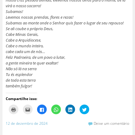
virá o nosso socorro!
Subamos!
Levemos nossas prendas, flores e rezas!
Subamos ao monte onde o Senhor quis fazer o lugar de seu repouso!
Se ali coube o próprio Deus,
Cabe Minas Gerais,
Cabe a Arquidiocese,
Cabe o mundo inteiro,
cabe cada um de nós…
Feliz Padroeira, de um povo a lutar,
a gente mineira te quer exaltar!
Não só lá na serra
Tu és esplendor
de toda esta terra
também fulgor!
Compartilhe isso:
C
C
C
C
C
C
l
l
l
l
l
l
i
i
i
i
i
i
q
q
q
q
q
q
u
u
u
u
u
u
12 de dezembro de 2024
Deixe um comentário
e
e
e
e
e
e
p
p
p
p
p
p
a
a
a
a
a
a