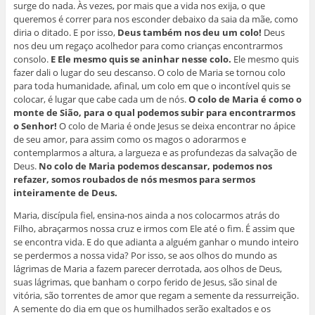
surge do nada. Às vezes, por mais que a vida nos exija, o que
queremos é correr para nos esconder debaixo da saia da mãe, como
diria o ditado. E por isso,
Deus também nos deu um colo!
Deus
nos deu um regaço acolhedor para como crianças encontrarmos
consolo.
E Ele mesmo quis se aninhar nesse colo.
Ele mesmo quis
fazer dali o lugar do seu descanso. O colo de Maria se tornou colo
para toda humanidade, afinal, um colo em que o incontível quis se
colocar, é lugar que cabe cada um de nós.
O colo de Maria é como o
monte de Sião, para o qual podemos subir para encontrarmos
o Senhor!
O colo de Maria é onde Jesus se deixa encontrar no ápice
de seu amor, para assim como os magos o adorarmos e
contemplarmos a altura, a largueza e as profundezas da salvação de
Deus.
No colo de Maria podemos descansar, podemos nos
refazer, somos roubados de nós mesmos para sermos
inteiramente de Deus.
Maria, discípula fiel, ensina-nos ainda a nos colocarmos atrás do
Filho, abraçarmos nossa cruz e irmos com Ele até o fim. É assim que
se encontra vida. E do que adianta a alguém ganhar o mundo inteiro
se perdermos a nossa vida? Por isso, se aos olhos do mundo as
lágrimas de Maria a fazem parecer derrotada, aos olhos de Deus,
suas lágrimas, que banham o corpo ferido de Jesus, são sinal de
vitória, são torrentes de amor que regam a semente da ressurreição.
A semente do dia em que os humilhados serão exaltados e os