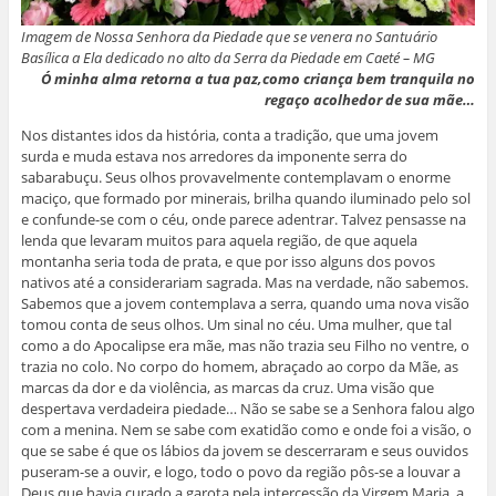
Imagem de Nossa Senhora da Piedade que se venera no Santuário
Basílica a Ela dedicado no alto da Serra da Piedade em Caeté – MG
Ó minha alma retorna a tua paz,como criança bem tranquila no
regaço acolhedor de sua mãe…
Nos distantes idos da história, conta a tradição, que uma jovem
surda e muda estava nos arredores da imponente serra do
sabarabuçu. Seus olhos provavelmente contemplavam o enorme
maciço, que formado por minerais, brilha quando iluminado pelo sol
e confunde-se com o céu, onde parece adentrar. Talvez pensasse na
lenda que levaram muitos para aquela região, de que aquela
montanha seria toda de prata, e que por isso alguns dos povos
nativos até a considerariam sagrada. Mas na verdade, não sabemos.
Sabemos que a jovem contemplava a serra, quando uma nova visão
tomou conta de seus olhos. Um sinal no céu. Uma mulher, que tal
como a do Apocalipse era mãe, mas não trazia seu Filho no ventre, o
trazia no colo. No corpo do homem, abraçado ao corpo da Mãe, as
marcas da dor e da violência, as marcas da cruz. Uma visão que
despertava verdadeira piedade… Não se sabe se a Senhora falou algo
com a menina. Nem se sabe com exatidão como e onde foi a visão, o
que se sabe é que os lábios da jovem se descerraram e seus ouvidos
puseram-se a ouvir, e logo, todo o povo da região pôs-se a louvar a
Deus que havia curado a garota pela intercessão da Virgem Maria, a