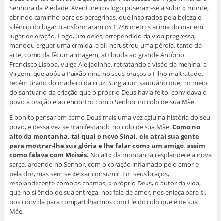
Senhora da Piedade. Aventureiros logo puseram-se a subir o monte,
abrindo caminho para os peregrinos, que inspirados pela beleza e
silêncio do lugar transformaram os 1.746 metros acima do mar em
lugar de oração. Logo, um deles, arrependido da vida pregressa,
mandou erguer uma ermida, e ali incrustrou uma pérola, tanto da
arte, como da fé: uma imagem, atribuída ao grande Antônio
Francisco Lisboa, vulgo Aleijadinho, retratando a visão da menina, a
Virgem, que após a Paixão nina no seus braços o Filho maltratado,
recém tirado do madeiro da cruz. Surgia um santuário que, no meio
do santuário da criação que o próprio Deus havia feito, convidava o
povo a oração e ao encontro com o Senhor no colo de sua Mãe.
É bonito pensar em como Deus mais uma vez agiu na história do seu
povo, e dessa vez se manifestando no colo de sua Mãe.
Como no
alto da montanha, tal qual o novo Sinai, ele atrai sua gente
para mostrar-lhe sua glória e lhe falar como um amigo, assim
como falava com Moisés.
No alto da montanha resplandece a nova
sarça, ardendo no Senhor, com o coração inflamado pelo amor e
pela dor, mas sem se deixar consumir. Em seus braços,
resplandecente como as chamas, o próprio Deus, o autor da vida,
que no silêncio de sua entrega, nos fala de amor, nos enlaça para si,
nos convida para compartilharmos com Ele do colo que é de sua
Mãe.