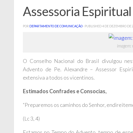
Assessoria Espiritua
POR
DEPARTAMENTO DE COMUNICAÇÃO
· PUBLISHED
4 DE DEZEMBRO DE 
imagem: 
O Conselho Nacional do Brasil divulgou nest
Advento de Pe. Alexandre – Assessor Espir
extensiva a todos os vicentinos.
Estimados Confrades e Consocias,
“Preparemos os caminhos do Senhor, endireitemo
(Lc 3, 4)
Estamos no Tempo do Advento, tempo de esper