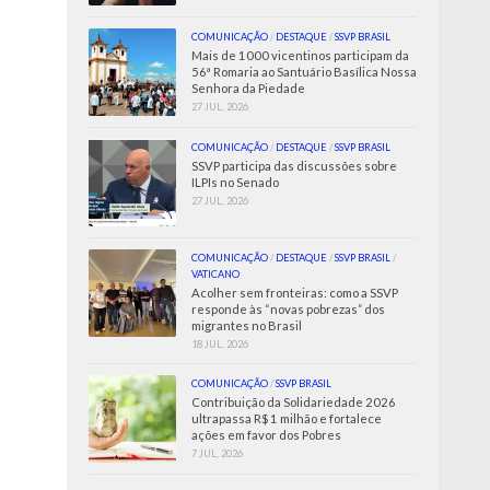
COMUNICAÇÃO
/
DESTAQUE
/
SSVP BRASIL
Mais de 1000 vicentinos participam da
56ª Romaria ao Santuário Basílica Nossa
Senhora da Piedade
27 JUL, 2026
COMUNICAÇÃO
/
DESTAQUE
/
SSVP BRASIL
SSVP participa das discussões sobre
ILPIs no Senado
27 JUL, 2026
COMUNICAÇÃO
/
DESTAQUE
/
SSVP BRASIL
/
VATICANO
Acolher sem fronteiras: como a SSVP
responde às “novas pobrezas” dos
migrantes no Brasil
18 JUL, 2026
COMUNICAÇÃO
/
SSVP BRASIL
Contribuição da Solidariedade 2026
ultrapassa R$ 1 milhão e fortalece
ações em favor dos Pobres
7 JUL, 2026