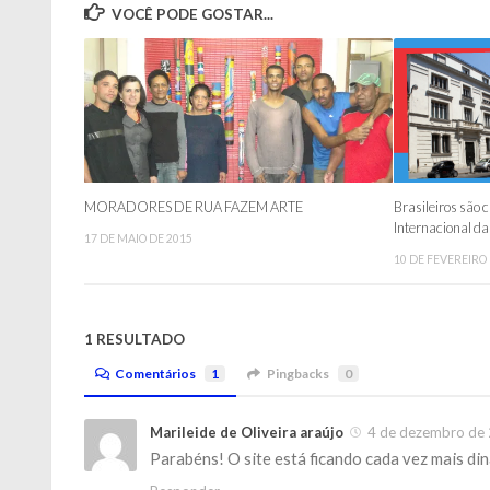
VOCÊ PODE GOSTAR...
MORADORES DE RUA FAZEM ARTE
Brasileiros são 
Internacional d
17 DE MAIO DE 2015
10 DE FEVEREIRO
1 RESULTADO
Comentários
1
Pingbacks
0
Marileide de Oliveira araújo
4 de dezembro de 
Parabéns! O site está ficando cada vez mais din