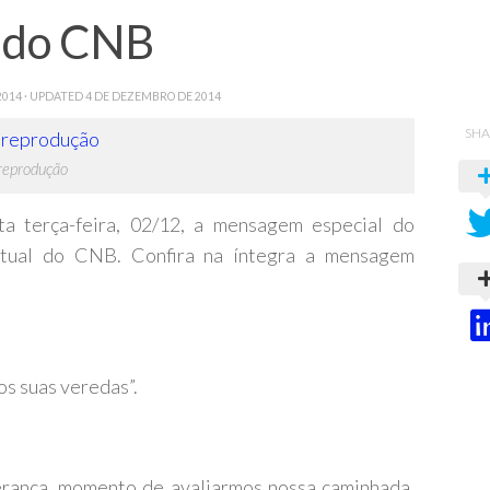
l do CNB
2014
· UPDATED
4 DE DEZEMBRO DE 2014
SHA
reprodução
a terça-feira, 02/12, a mensagem especial do
itual do CNB. Confira na íntegra a mensagem
s suas veredas”.
ança, momento de avaliarmos nossa caminhada,