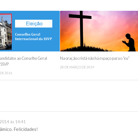
candidatos ao Conselho Geral
Na oração cristã não há espaço para o “eu”
a SSVP
28 DE MARÇO DE 2019
 DE 2016
2014 às 14:41
âmico. Felicidades!