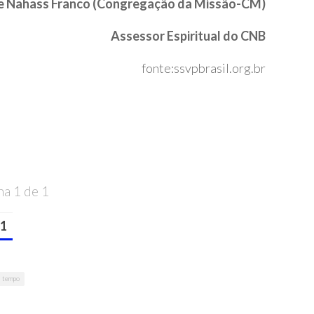
e Nahass Franco (Congregação da Missão-CM)
Assessor Espiritual do CNB
fonte:ssvpbrasil.org.br
na 1 de 1
1
tempo