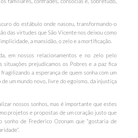
os familiares, confrades, consócias e, sobretudo,
scuro do estábulo onde nasceu, transformando-o
ção das virtudes que São Vicente nos deixou como
implicidade, a mansidão, o zelo e a mortificação.
da, em nossos relacionamentos e no zelo pelo
 situações prejudicamos os Pobres e a paz fica
 fragilizando a esperança de quem sonha com um
o de um mundo novo, livre do egoísmo, da injustiça
lizar nossos sonhos, mas é importante que estes
mo projetos e propostas de um coração justo que
 o sonho de Frederico Ozonam que “gostaria de
ridade”.