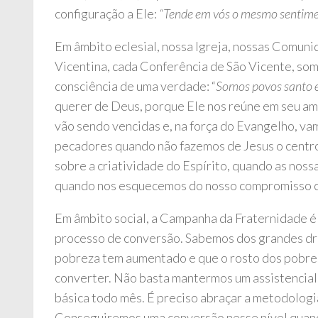
configuração a Ele:
“Tende em vós o mesmo sentime
Em âmbito eclesial, nossa Igreja, nossas Comuni
Vicentina, cada Conferência de São Vicente, s
consciência de uma verdade: “
Somos povos santo 
querer de Deus, porque Ele nos reúne em seu am
vão sendo vencidas e, na força do Evangelho, va
pecadores quando não fazemos de Jesus o centro
sobre a criatividade do Espírito, quando as nos
quando nos esquecemos do nosso compromisso 
Em âmbito social, a Campanha da Fraternidade é 
processo de conversão. Sabemos dos grandes dr
pobreza tem aumentado e que o rosto dos pobres
converter. Não basta mantermos um assistencial
básica todo mês. É preciso abraçar a metodolog
Conseguiremos uma conversão nesse nível quan