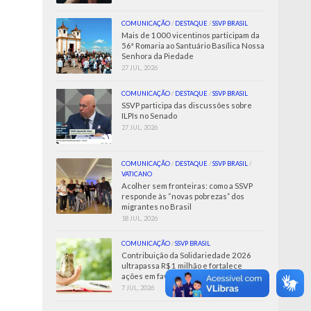
COMUNICAÇÃO
/
DESTAQUE
/
SSVP BRASIL
Mais de 1000 vicentinos participam da
56ª Romaria ao Santuário Basílica Nossa
Senhora da Piedade
27 JUL, 2026
COMUNICAÇÃO
/
DESTAQUE
/
SSVP BRASIL
SSVP participa das discussões sobre
ILPIs no Senado
27 JUL, 2026
COMUNICAÇÃO
/
DESTAQUE
/
SSVP BRASIL
/
VATICANO
Acolher sem fronteiras: como a SSVP
responde às “novas pobrezas” dos
migrantes no Brasil
18 JUL, 2026
COMUNICAÇÃO
/
SSVP BRASIL
Contribuição da Solidariedade 2026
ultrapassa R$ 1 milhão e fortalece
ações em favor dos Pobres
7 JUL, 2026