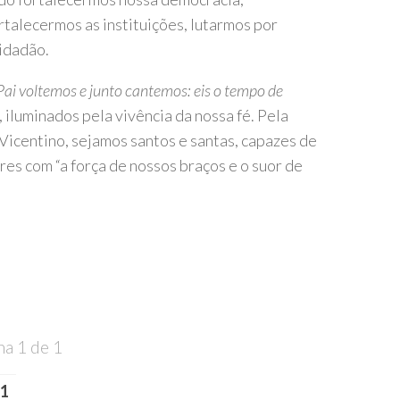
rtalecermos as instituições, lutarmos por
cidadão.
 Pai voltemos e junto cantemos: eis o tempo de
luminados pela vivência da nossa fé. Pela
icentino, sejamos santos e santas, capazes de
es com “a força de nossos braços e o suor de
na 1 de 1
1