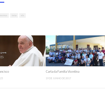
mesmos
tema
vós
ancisco
Carta da Família Vicentina
025
19 DE JUNHO DE 2017