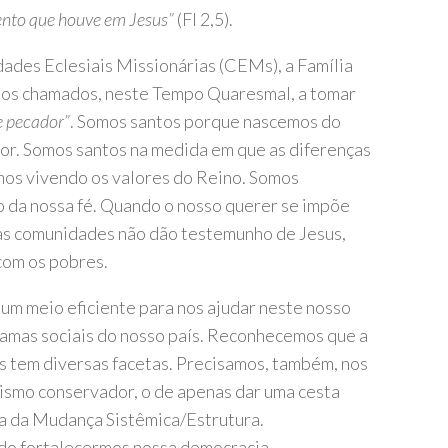
nto que houve em Jesus”
(Fl 2,5).
dades Eclesiais Missionárias (CEMs), a Família
omos chamados, neste Tempo Quaresmal, a tomar
e pecador”
. Somos santos porque nascemos do
or. Somos santos na medida em que as diferenças
mos vivendo os valores do Reino. Somos
 da nossa fé. Quando o nosso querer se impõe
sas comunidades não dão testemunho de Jesus,
com os pobres.
um meio eficiente para nos ajudar neste nosso
amas sociais do nosso país. Reconhecemos que a
 tem diversas facetas. Precisamos, também, nos
ismo conservador, o de apenas dar uma cesta
ia da Mudança Sistêmica/Estrutura.
do fortalecermos nossa democracia,