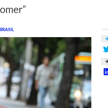
comer”
BRASIL
SHA