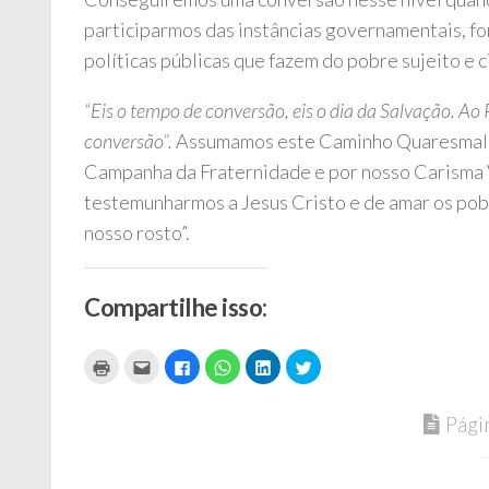
participarmos das instâncias governamentais, fo
políticas públicas que fazem do pobre sujeito e 
“Eis o tempo de conversão, eis o dia da Salvação. Ao
conversão”.
Assumamos este Caminho Quaresmal, i
Campanha da Fraternidade e por nosso Carisma V
testemunharmos a Jesus Cristo e de amar os pobr
nosso rosto”.
Compartilhe isso:
Clique
Clique
Clique
Clique
Clique
Clique
para
para
para
para
para
para
imprimir(abre
enviar
compartilhar
compartilhar
compartilhar
compartilhar
em
por
no
no
no
no
nova
e-
Facebook(abre
WhatsApp(abre
LinkedIn(abre
Twitter(abre
Pági
janela)
mail
em
em
em
em
a
nova
nova
nova
nova
um
janela)
janela)
janela)
janela)
amigo(abre
em