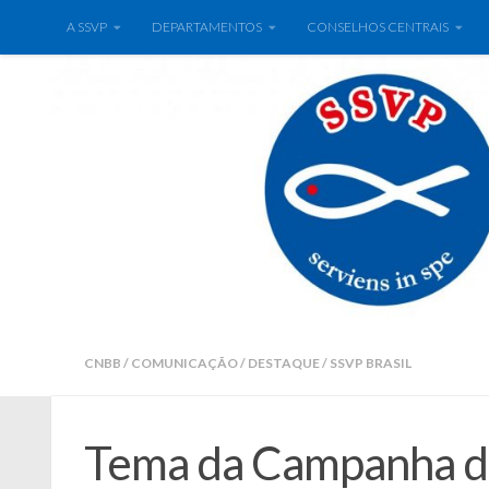
A SSVP
DEPARTAMENTOS
CONSELHOS CENTRAIS
CNBB
/
COMUNICAÇÃO
/
DESTAQUE
/
SSVP BRASIL
Tema da Campanha da