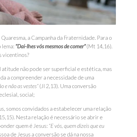
 a Quaresma, a Campanha da Fraternidade. Para o
o lema:
“Dai-lhes vós mesmos de comer”
(Mt 14,16).
s vicentinos?
atitude não pode ser superficial e estética, mas
ajuda a compreender a necessidade de uma
ão e não as vestes”
(Jl 2,13). Uma conversão
clesial, social;
sus, somos convidados a estabelecer uma relação
15,15). Nesta relação é necessário se abrir e
ponder quem é Jesus:
“E vós, quem dizeis que eu
ssoa de Jesus a conversão se dá na nossa