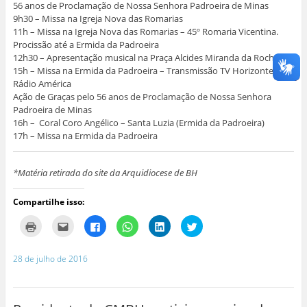
a
n
n
n
e
56 anos de Proclamação de Nossa Senhora Padroeira de Minas
n
e
e
e
l
9h30 – Missa na Igreja Nova das Romarias
e
l
l
l
a
l
a
a
a
)
11h – Missa na Igreja Nova das Romarias – 45º Romaria Vicentina.
a
)
)
)
Procissão até a Ermida da Padroeira
)
12h30 – Apresentação musical na Praça Alcides Miranda da Rocha
15h – Missa na Ermida da Padroeira – Transmissão TV Horizonte e
Rádio América
Ação de Graças pelo 56 anos de Proclamação de Nossa Senhora
Padroeira de Minas
16h – Coral Coro Angélico – Santa Luzia (Ermida da Padroeira)
17h – Missa na Ermida da Padroeira
*Matéria retirada do site da Arquidiocese de BH
Compartilhe isso:
C
C
C
C
C
C
l
l
l
l
l
l
i
i
i
i
i
i
q
q
q
q
q
q
u
u
u
u
u
u
28 de julho de 2016
e
e
e
e
e
e
p
p
p
p
p
p
a
a
a
a
a
a
r
r
r
r
r
r
a
a
a
a
a
a
i
e
c
c
c
c