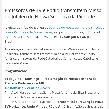
r
r
r
r
r
r
a
a
a
a
a
a
i
e
c
c
c
c
Emissoras de TV e Rádio transmitem Missa
m
n
o
o
o
o
p
v
m
m
m
m
do Jubileu de Nossa Senhora da Piedade
r
i
p
p
p
p
i
a
a
a
a
a
m
r
r
r
r
r
i
p
t
t
t
t
A Missa de início do Jubileu de
56 anos de Nossa Senhora da Piedade
r
o
i
i
i
i
(
r
l
l
l
l
como Padroeira de Minas Gerais
, no próximo domingo, 31 de julho,
a
e
h
h
h
h
às 8h, será transmitida, ao vivo, pela
TV Canção Nova
, para todo o
b
-
a
a
a
a
r
m
r
r
r
r
Brasil.
e
a
n
n
n
n
e
i
o
o
o
o
A celebração, presidida pelo arcebispo dom Walmor na Ermida da
m
l
F
W
L
T
n
a
a
h
i
w
Padroeira, também será transmitida pela TV Horizonte e Rádio
o
u
c
a
n
i
v
m
e
t
k
t
América, emissoras da Rede Catedral de Comunicação Católica, e
a
a
b
s
e
t
pela Rede Minas.
j
m
o
A
d
e
a
i
o
p
I
r
n
g
k
p
n
(
Programação:
e
o
(
(
(
a
l
(
a
a
a
b
31 de Julho – Domingo – Proclamação de Nossa Senhora da
a
a
b
b
b
r
)
b
r
r
r
e
Piedade Padroeira de MG
r
e
e
e
e
e
e
e
e
m
45º Romaria Vicentina (SSVP)
e
m
m
m
n
7h – Acolhida e concentração na Praça Antônio da Silva Bracarena
m
n
n
n
o
n
o
o
o
v
8h – Início da Via-Sacra encenada
o
v
v
v
a
8h – Missa na Ermida da Padroeira –
Transmissão TV Canção Nova,
v
a
a
a
j
a
j
j
j
a
TV Horizonte, Rede Minas e Rádio América
– Ação de Graças pelo
j
a
a
a
n