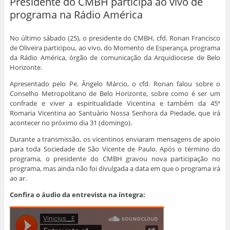
Presidente do CMBH participa ao vivo de
m
n
o
o
o
o
p
v
m
m
m
m
programa na Rádio América
r
i
p
p
p
p
i
a
a
a
a
a
m
r
r
r
r
r
i
p
t
t
t
t
No último sábado (25), o presidente do CMBH, cfd. Ronan Francisco
r
o
i
i
i
i
de Oliveira participou, ao vivo, do Momento de Esperança, programa
(
r
l
l
l
l
a
e
h
h
h
h
da Rádio América, órgão de comunicação da Arquidiocese de Belo
b
-
a
a
a
a
r
m
r
r
r
r
Horizonte.
e
a
n
n
n
n
e
i
o
o
o
o
Apresentado pelo Pe. Ângelo Márcio, o cfd. Ronan falou sobre o
m
l
F
W
L
T
n
a
a
h
i
w
Conselho Metropolitano de Belo Horizonte, sobre como é ser um
o
u
c
a
n
i
confrade e viver a espiritualidade Vicentina e também da 45ª
v
m
e
t
k
t
a
a
b
s
e
t
Romaria Vicentina ao Santuário Nossa Senhora da Piedade, que irá
j
m
o
A
d
e
a
i
o
p
I
r
acontecer no próximo dia 31 (domingo).
n
g
k
p
n
(
e
o
(
(
(
a
Durante a transmissão, os vicentinos enviaram mensagens de apoio
l
(
a
a
a
b
a
a
b
b
b
r
para toda Sociedade de São Vicente de Paulo. Após o término do
)
b
r
r
r
e
programa, o presidente do CMBH gravou nova participação no
r
e
e
e
e
e
e
e
e
m
programa, mas ainda não foi divulgada a data em que o programa irá
e
m
m
m
n
m
n
n
n
o
ao ar.
n
o
o
o
v
o
v
v
v
a
Confira o áudio da entrevista na íntegra:
v
a
a
a
j
a
j
j
j
a
j
a
a
a
n
a
n
n
n
e
n
e
e
e
l
e
l
l
l
a