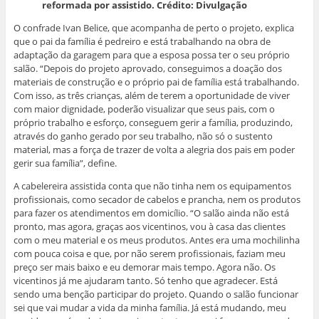
reformada por assistido. Crédito: Divulgação
O confrade Ivan Belice, que acompanha de perto o projeto, explica
que o pai da família é pedreiro e está trabalhando na obra de
adaptação da garagem para que a esposa possa ter o seu próprio
salão. “Depois do projeto aprovado, conseguimos a doação dos
materiais de construção e o próprio pai de família está trabalhando.
Com isso, as três crianças, além de terem a oportunidade de viver
com maior dignidade, poderão visualizar que seus pais, com o
próprio trabalho e esforço, conseguem gerir a família, produzindo,
através do ganho gerado por seu trabalho, não só o sustento
material, mas a força de trazer de volta a alegria dos pais em poder
gerir sua família”, define.
A cabelereira assistida conta que não tinha nem os equipamentos
profissionais, como secador de cabelos e prancha, nem os produtos
para fazer os atendimentos em domicílio. “O salão ainda não está
pronto, mas agora, graças aos vicentinos, vou à casa das clientes
com o meu material e os meus produtos. Antes era uma mochilinha
com pouca coisa e que, por não serem profissionais, faziam meu
preço ser mais baixo e eu demorar mais tempo. Agora não. Os
vicentinos já me ajudaram tanto. Só tenho que agradecer. Está
sendo uma benção participar do projeto. Quando o salão funcionar
sei que vai mudar a vida da minha família. Já está mudando, meu