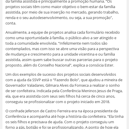
da família assistida e principalmente a promoção humana. “Os
projetos sociais têm como maior objetivo o bem-estar da família
assistida, por meio de sua inserção no mercado, gerando trabalho,
renda e o seu autodesenvolvimento, ou seja, a sua promoção”,
conta.
Anualmente, a equipe de projetos analisa cada formulário recebido
como uma oportunidade à família, o público-alvo a ser atingido e
toda a comunidade envolvida. “Infelizmente nem todos são
contemplados, mas com isso se abre uma visão para a perspectiva
de mudança e crescimento para a unidade vicentina e ou família
assistida, assim quem sabe buscar outras parcerias para o projeto
proposto, além do Conselho Nacional”, explica a consócia Ester.
Um dos exemplos de sucesso dos projetos sociais desenvolvidos
com a ajuda da SSVP está o “Fazendo Bolo”, que ajudou a mineira de
Governador Valadares, Gilmara Alves da Fonseca a realizar o sonho
de ser confeiteira. Indicada pela Conferência Meninos Jesus de Praga,
ela, que era assistida com seus seis filhos há cerca de cinco anos,
conseguiu se profissionalizar com o projeto iniciado em 2018.
O confrade Jeferson de Castro Ferreira era na época presidente da
Conferência e acompanha até hoje a história da confeiteira. “Ela tinha
os seis filhos e precisava de ajuda. Com o projeto conseguiu um
forno a gás, botijão e foi se profissionalizando. A ponto de hoje ela