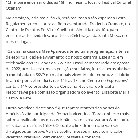
15h e, para encerrar o dia, às 19h, no mesmo local, o Festival Cultural
Ozanam.
No domingo, 7 de maio, às 7h, será realizada a tão esperada Festa
Regulamentar em Honra ao Bem-aventurado Frederico Ozanam, no
Centro de Eventos Pe. Vitor Coelho de Almeida e, às 10h, para
encerrar as festividades, acontece a Celebração da Santa Missa, no
mesmo lugar.
“Os dias na casa da Mãe Aparecida terão uma programação intensa
de espiritualidade e avivamento do nosso carisma. Esse ano, em
celebração aos 150 anos da SSVP no Brasil, comemorado em agosto
de 2022, acontecerá uma exposição com fatos, fotos e peças alusivas
à caminhada da SSVP no maior país vicentino do mundo. A exibição
ficará disponível no dia 6, das 14h às 17h, no Centro de Exposições”,
conta a 1ª Vice-presidente do Conselho Nacional do Brasil e
responsável pela comissão organizadora do evento, Elisabete Maria
Castro, a Bete.
Outra novidade deste ano é que representantes dos países da
América 3 vão participar da Romaria Vicentina. “Para conhecer mais
sobre a realidade dos nossos irmãos, vamos realizar um Workshop,
no sábado, dia 6, às 15h30. O local e o link de inscrição vão ser
divulgados em breve. Vamos acolher nossos irmãos com o calor
vicentino brasileiro. Participem!”, ressalta a consócia.