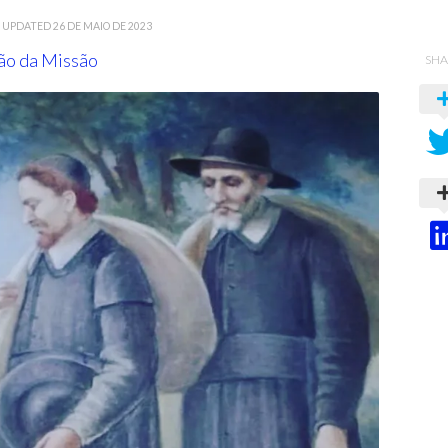
· UPDATED
26 DE MAIO DE 2023
o da Missão
SHA