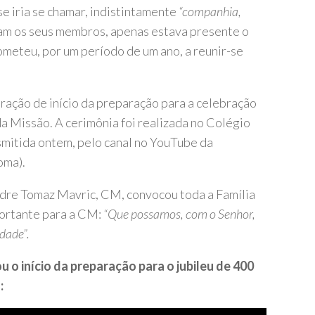
se iria se chamar, indistintamente
“companhia,
ram os seus membros, apenas estava presente o
meteu, por um período de um ano, a reunir-se
ração de início da preparação para a celebração
 Missão. A cerimônia foi realizada no Colégio
ansmitida ontem, pelo canal no YouTube da
oma).
dre Tomaz Mavric, CM, convocou toda a Família
ortante para a CM:
“Que possamos, com o Senhor,
dade”.
 início da preparação para o jubileu de 400
: