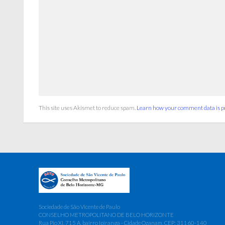
This site uses Akismet to reduce spam.
Learn how your comment data is p
Sociedade de São Vicente de Paulo
CONSELHO METROPOLITANO DE BELO HORIZONTE
Rua Pio XI, 715 A, bairro Ipiranga - Cidade Ozanam, CEP: 31160-140