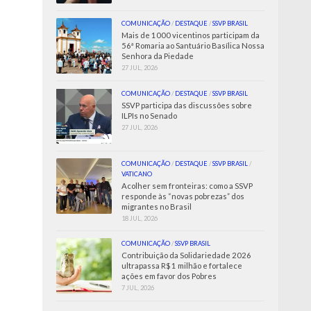
COMUNICAÇÃO
/
DESTAQUE
/
SSVP BRASIL
Mais de 1000 vicentinos participam da
56ª Romaria ao Santuário Basílica Nossa
Senhora da Piedade
27 JUL, 2026
COMUNICAÇÃO
/
DESTAQUE
/
SSVP BRASIL
SSVP participa das discussões sobre
ILPIs no Senado
27 JUL, 2026
COMUNICAÇÃO
/
DESTAQUE
/
SSVP BRASIL
/
VATICANO
Acolher sem fronteiras: como a SSVP
responde às “novas pobrezas” dos
migrantes no Brasil
18 JUL, 2026
COMUNICAÇÃO
/
SSVP BRASIL
Contribuição da Solidariedade 2026
ultrapassa R$ 1 milhão e fortalece
ações em favor dos Pobres
7 JUL, 2026