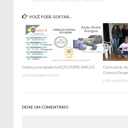
VOCÊ PODE GOSTAR...
Conheça o resultado da AÇÃO ENTRE AMIGOS
Comissão de Jov
Crisma e Desper
22 DE DEZEMBRO DE 2014
23 DE JULHO DE 
DEIXE UM COMENTÁRIO