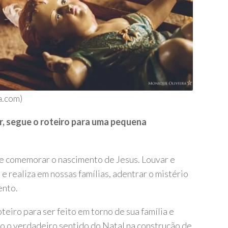
a.com)
or, segue o roteiro para uma pequena
de comemorar o nascimento de Jesus. Louvar e
e realiza em nossas famílias, adentrar o mistério
ento.
eiro para ser feito em torno de sua família e
o o verdadeiro sentido do Natal na construção de