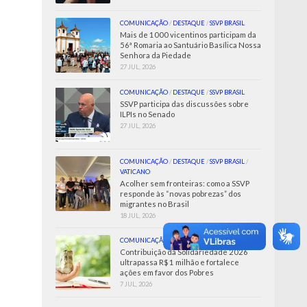
COMUNICAÇÃO
/
DESTAQUE
/
SSVP BRASIL
Mais de 1000 vicentinos participam da
56ª Romaria ao Santuário Basílica Nossa
Senhora da Piedade
27 JUL, 2026
COMUNICAÇÃO
/
DESTAQUE
/
SSVP BRASIL
SSVP participa das discussões sobre
ILPIs no Senado
27 JUL, 2026
COMUNICAÇÃO
/
DESTAQUE
/
SSVP BRASIL
/
VATICANO
Acolher sem fronteiras: como a SSVP
responde às “novas pobrezas” dos
migrantes no Brasil
18 JUL, 2026
COMUNICAÇÃO
/
SSVP BRASIL
Contribuição da Solidariedade 2026
ultrapassa R$ 1 milhão e fortalece
ações em favor dos Pobres
7 JUL, 2026