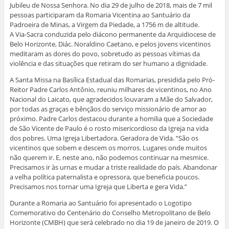
Jubileu de Nossa Senhora. No dia 29 de julho de 2018, mais de 7 mil
pessoas participaram da Romaria Vicentina ao Santuário da
Padroeira de Minas, a Virgem da Piedade, a 1756 m de altitude.
A Via-Sacra conduzida pelo diácono permanente da Arquidiocese de
Belo Horizonte, Diác. Noraldino Caetano, e pelos jovens vicentinos
meditaram as dores do povo, sobretudo as pessoas vítimas da
violência e das situações que retiram do ser humano a dignidade.
A Santa Missa na Basílica Estadual das Romarias, presidida pelo Pró-
Reitor Padre Carlos Antônio, reuniu milhares de vicentinos, no Ano
Nacional do Laicato, que agradecidos louvaram a Mãe do Salvador,
por todas as graças e bênçãos do serviço missionário de amor ao
próximo. Padre Carlos destacou durante a homilia que a Sociedade
de São Vicente de Paulo é o rosto misericordioso da Igreja na vida
dos pobres. Uma Igreja Libertadora. Geradora de Vida. “São os
vicentinos que sobem e descem os morros. Lugares onde muitos
não querem ir. E, neste ano, não podemos continuar na mesmice.
Precisamos ir às urnas e mudar a triste realidade do país. Abandonar
a velha política paternalista e opressora, que beneficia poucos.
Precisamos nos tornar uma Igreja que Liberta e gera Vida.”
Durante a Romaria ao Santuário foi apresentado o Logotipo
Comemorativo do Centenário do Conselho Metropolitano de Belo
Horizonte (CMBH) que será celebrado no dia 19 de janeiro de 2019. O