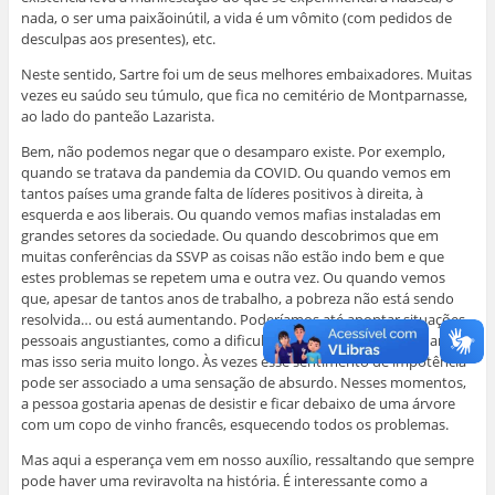
nada, o ser uma paixãoinútil, a vida é um vômito (com pedidos de
desculpas aos presentes), etc.
Neste sentido, Sartre foi um de seus melhores embaixadores. Muitas
vezes eu saúdo seu túmulo, que fica no cemitério de Montparnasse,
ao lado do panteão Lazarista.
Bem, não podemos negar que o desamparo existe. Por exemplo,
quando se tratava da pandemia da COVID. Ou quando vemos em
tantos países uma grande falta de líderes positivos à direita, à
esquerda e aos liberais. Ou quando vemos mafias instaladas em
grandes setores da sociedade. Ou quando descobrimos que em
muitas conferências da SSVP as coisas não estão indo bem e que
estes problemas se repetem uma e outra vez. Ou quando vemos
que, apesar de tantos anos de trabalho, a pobreza não está sendo
resolvida… ou está aumentando. Poderíamos até apontar situações
pessoais angustiantes, como a dificuldade que temos em mudar,
mas isso seria muito longo. Às vezes esse sentimento de impotência
pode ser associado a uma sensação de absurdo. Nesses momentos,
a pessoa gostaria apenas de desistir e ficar debaixo de uma árvore
com um copo de vinho francês, esquecendo todos os problemas.
Mas aqui a esperança vem em nosso auxílio, ressaltando que sempre
pode haver uma reviravolta na história. É interessante como a