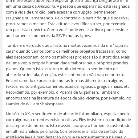
um mero espectador. Não esperar que a mudança chegue até mim
em uma caixa da
Amazônia
. A pessoa que espera não está resignada
com a vida de um cão, para aceitar a corrupção, permanecer
resignada ou lamentando. Pelo contrário, a partir do que é possível,
procuramos o melhor. Esta atitude levou Bloch a ser, por exemplo,
um pacifista convicto. Como você pode ver, este livro pode ensinar
aos homens e mulheres da SSVP muitas lições.
Também é verdade que a história muitas vezes nos dá um “tapa na
cara” quando vemos como os melhores projetos fracassam, como
eles decepcionam, como os melhores projetos são distorcidos. Mais
de uma vez, a própria humanidade “sabota” seus próprios grandes
planos. Quando isto se torna muito intenso, o sentimento de
absurdo se instala. Atenção, este sentimento não nasceu ontem.
Encontramo-lo expresso de muitas formas diferentes em alguns
textos muito antigos: sumérios, acádios, egípcios, gregos, maias, etc.
Recordemos, por exemplo, o Poema de Gilgamesh. Também o
encontramos na literatura da época de São Vicente, por exemplo, no
Hamlet de William Shakespeare.
No século XX, o sentimento de absurdo foi ampliado, especialmente
com algumas correntes existencialistas. Eles insistem na condição de
desamparo do homem. Isto é assim, porque o homem é sustentado,
em última análise, pelo nada. Compreender a falta de sentido da
existência leva à manifestação do que se experimenta: a náusea, o