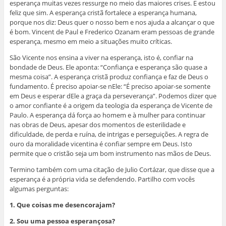
esperança muitas vezes ressurge no meio das maiores crises. E estou
feliz que sim. A esperança cristã fortalece a esperança humana,
porque nos diz: Deus quer o nosso bem e nos ajuda a alcançar o que
é bom. Vincent de Paul e Frederico Ozanam eram pessoas de grande
esperança, mesmo em meio a situações muito críticas.
São Vicente nos ensina a viver na esperança, isto é, confiar na
bondade de Deus. Ele aponta: “Confiança e esperança são quase a
mesma coisa”. A esperança cristã produz confiança e faz de Deus o
fundamento. É preciso apoiar-se nEle: “É preciso apoiar-se somente
em Deus e esperar dEle a graça da perseverança”. Podemos dizer que
o amor confiante é a origem da teologia da esperança de Vicente de
Paulo. A esperança dá força ao homem e à mulher para continuar
nas obras de Deus, apesar dos momentos de esterilidade e
dificuldade, de perda e ruína, de intrigas e perseguições. A regra de
ouro da moralidade vicentina é confiar sempre em Deus. Isto
permite que o cristão seja um bom instrumento nas mãos de Deus.
Termino também com uma citação de Julio Cortázar, que disse que a
esperança é a própria vida se defendendo. Partilho com vocês
algumas perguntas:
1. Que coisas me desencorajam?
2. Sou uma pessoa esperançosa?