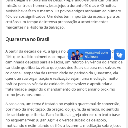
para chegar à montanha de Deus. Preparando-se para cumprir sua
missão entre os homens, Jesus jejuou durante 40 dias e 40 noites.
Moisés havia feito o mesmo. Os povos antigos atribuíam ao número
40 diversos significados. Um deles tem importância especial para os
cristãos: um tempo de intensa preparação a acontecimentos
marcantes na História da Salvação.
Quaresma no Brasil
A partir da década de 70, a Igreja no Brasil colocou na devoção dos
fiéis que tradicionalmente acompanham, com muita piedade, a
caminhada de Jesus para a Páscoa, um reforço à vivência do amor, da
caridade que liberta, visto que Jesus deu Sua vida para nos salvar. Ao
colocar a Campanha da Fraternidade no período da Quaresma, ela
quer que sua organização e realização sejam uma mediação muito
prática para a vivência da caridade, desenvolver e aprofundar a
fraternidade, segundo o mandamento do amor: amar o próximo
como Jesus nos amou.
A cada ano, um tema é tratado no espírito quaresmal de conversão,
por meio da meditação, da oração, do jejum, da esmola, no sentido
de caridade que liberta. Para facilitar, a Igreja oferece um texto base
no esquema “Ver, Julgar, Agir” e diversos subsídios de apoio,
motivando e estimulando os fiéis a levarem a meditação sobre Jesus