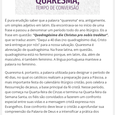
É pura erudição saber que a palavra “quaresma” era, antigamente,
um simples adjetivo em latim. Ela encontrava-se no início de uma
frase e passou a denominar um período todo do ano litúrgico. Eis a
frase em questão:
“Quadragésima die Christus pro nobis tradétur”
,
que se traduz assim: “Daqui a 40 dias (no quadragésimo dia), Cristo
será entregue por nós” para a nossa salvação. Quaresma é
abreviação de quadragésima. Na frase latina, em questão,
quadragésima está no feminino porque, em latim, dia, além de
masculino, é também feminino. A língua portuguesa manteve a
palavra no feminino.
Quaresma é, portanto, a palavra utilizada para designar o período de
40 dias, no qual os católicos realizam a preparação para a Páscoa, a
mais importante festa do calendário litúrgico cristão, pois celebra a
Ressurreição de Jesus, a base principal da fé cristã. Nesse período,
que começa na Quarta-feira de Cinzas e termina na Quarta-feira da
Semana Santa, os fiéis são convidados a fazerem um confronto
especial entre suas vidas e a mensagem cristã expressa nos
Evangelhos. Esse confronto deve levar o cristão a aprofundar sua
compreensão da Palavra de Deus e a intensificar a prática dos