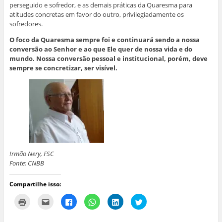
perseguido e sofredor, e as demais práticas da Quaresma para
atitudes concretas em favor do outro, privilegiadamente os
sofredores.
O foco da Quaresma sempre foi e continuará sendo a nossa
conversão ao Senhor e ao que Ele quer de nossa vida e do
mundo. Nossa conversão pessoal e institucional, porém, deve
sempre se concretizar, ser visível.
Irmão Nery, FSC
Fonte: CNBB
Compartilhe isso:
C
C
C
C
C
C
l
l
l
l
l
l
i
i
i
i
i
i
q
q
q
q
q
q