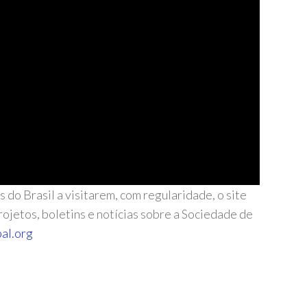
do Brasil a visitarem, com regularidade, o site
ojetos, boletins e notícias sobre a Sociedade de
al.org