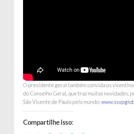
O presidente geral também convida os vicentinos 
do Conselho Geral, que traz muitas novidades, pr
São Vicente de Paulo pelo mundo:
www.ssvpglob
Compartilhe isso: