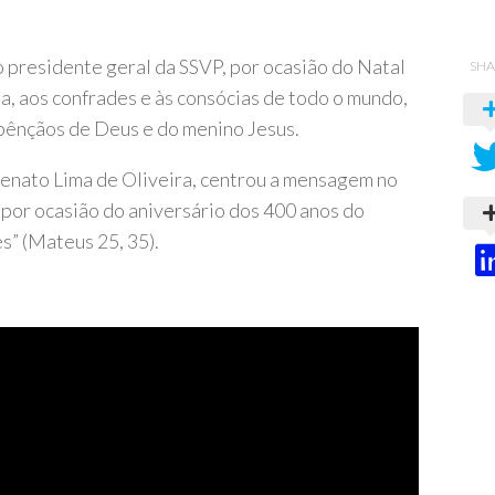
o presidente geral da SSVP, por ocasião do Natal
SHA
, aos confrades e às consócias de todo o mundo,
 bênçãos de Deus e do menino Jesus.
 Renato Lima de Oliveira, centrou a mensagem no
 por ocasião do aniversário dos 400 anos do
es” (Mateus 25, 35).