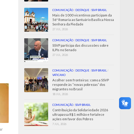
COMUNICAÇÃO
/
DESTAQUE
/
SSVP BRASIL
Mais de 1000 vicentinos participam da
56ª Romaria ao Santuário Basílica Nossa
Senhora da Piedade
27 JUL, 2026
COMUNICAÇÃO
/
DESTAQUE
/
SSVP BRASIL
SSVP participa das discussões sobre
ILPIs no Senado
27 JUL, 2026
COMUNICAÇÃO
/
DESTAQUE
/
SSVP BRASIL
/
VATICANO
Acolher sem fronteiras: como a SSVP
responde às “novas pobrezas” dos
migrantes no Brasil
18 JUL, 2026
COMUNICAÇÃO
/
SSVP BRASIL
Contribuição da Solidariedade 2026
ultrapassa R$ 1 milhão e fortalece
ações em favor dos Pobres
7 JUL, 2026
ar