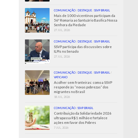
COMUNICAÇÃO
/
DESTAQUE
/
SSVP BRASIL
Mais de 1000 vicentinos participam da
56ª Romaria ao Santuário Basílica Nossa
Senhora da Piedade
27 JUL, 2026
COMUNICAÇÃO
/
DESTAQUE
/
SSVP BRASIL
SSVP participa das discussões sobre
ILPIs no Senado
27 JUL, 2026
COMUNICAÇÃO
/
DESTAQUE
/
SSVP BRASIL
/
VATICANO
Acolher sem fronteiras: como a SSVP
responde às “novas pobrezas” dos
migrantes no Brasil
18 JUL, 2026
COMUNICAÇÃO
/
SSVP BRASIL
Contribuição da Solidariedade 2026
ultrapassa R$ 1 milhão e fortalece
ações em favor dos Pobres
7 JUL, 2026