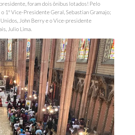
 presidente, foram dois ônibus lotados! Pelo
 o 1º Vice-Presidente Geral, Sebastian Gramajo;
Unidos, John Berry e o Vice-presidente
is, Julio Lima.