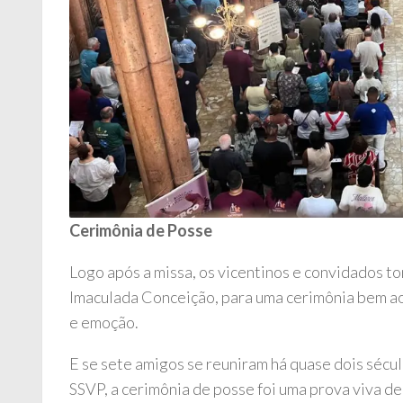
Cerimônia de Posse
Logo após a missa, os vicentinos e convidados t
Imaculada Conceição, para uma cerimônia bem ao
e emoção.
E se sete amigos se reuniram há quase dois sécu
SSVP, a cerimônia de posse foi uma prova viva de