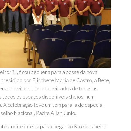
neiro/RJ, ficou pequena para a posse da nova
 presidido por Elisabete Maria de Castro, a Bete,
enas de vicentinos e convidados de todas as
 todos os espaços disponíveis cheios, num
 A celebração teve um tom para lá de especial
selho Nacional, Padre Allan Júnio.
até a noite inteira para chegar ao Rio de Janeiro