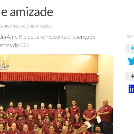
o e amizade
6
· UPDATED
8 DE JANEIRO DE 2026
ia 4, no Rio de Janeiro, com a presença de
SHA
tantes do CGI