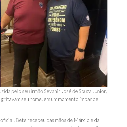
zida pelo seu irmão Sevanir José de Souza Junior,
da gritavam seu nome, em um momento ímpar de
ficial, Bete recebeu das mãos de Márcio e da