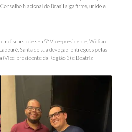
 Conselho Nacional do Brasil siga firme, unido e
m discurso de seu 5º Vice-presidente, Willian
Labouré, Santa de sua devoção, entregues pelas
a (Vice-presidente da Região 3) e Beatriz