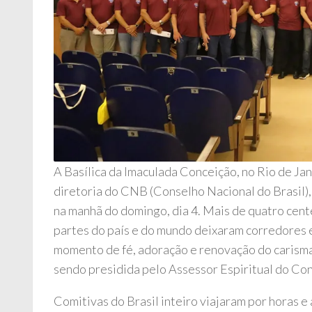
A Basílica da Imaculada Conceição, no Rio de Ja
diretoria do CNB (Conselho Nacional do Brasil),
na manhã do domingo, dia 4. Mais de quatro cent
partes do país e do mundo deixaram corredores e
momento de fé, adoração e renovação do carisma.
sendo presidida pelo Assessor Espiritual do Con
Comitivas do Brasil inteiro viajaram por horas e 