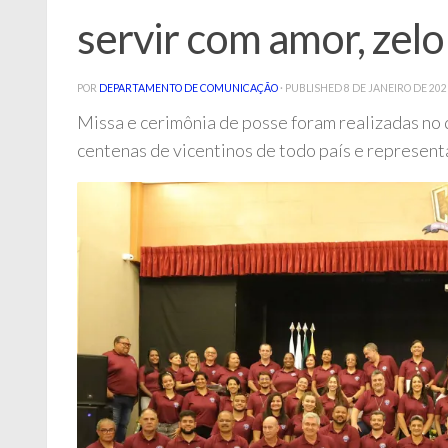
servir com amor, zel
POR
DEPARTAMENTO DE COMUNICAÇÃO
· PUBLISHED
8 DE JANEIRO DE 202
Missa e cerimônia de posse foram realizadas no d
centenas de vicentinos de todo país e represen