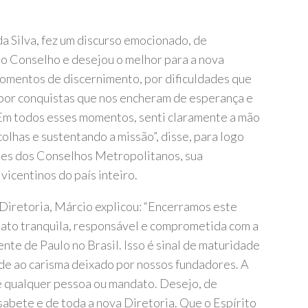
a Silva, fez um discurso emocionado, de
do Conselho e desejou o melhor para a nova
momentos de discernimento, por dificuldades que
por conquistas que nos encheram de esperança e
 Em todos esses momentos, senti claramente a mão
lhas e sustentando a missão”, disse, para logo
tes dos Conselhos Metropolitanos, sua
icentinos do país inteiro.
 Diretoria, Márcio explicou: “Encerramos este
dato tranquila, responsável e comprometida com a
te de Paulo no Brasil. Isso é sinal de maturidade
ade ao carisma deixado por nossos fundadores. A
ue qualquer pessoa ou mandato. Desejo, de
sabete e de toda a nova Diretoria. Que o Espírito