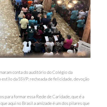
omaram conta do auditório do Colégio da
 estilo da SSVP: recheada de felicidade, devoção
los para formar essa Rede de Caridade, que é a
 que aqui no Brasil a amizade é um dos pilares que