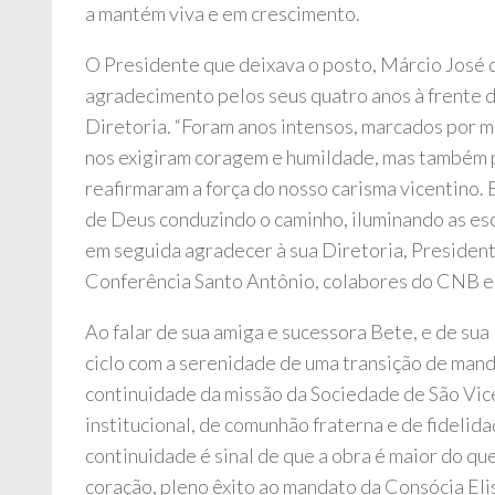
a mantém viva e em crescimento.
O Presidente que deixava o posto, Márcio José d
agradecimento pelos seus quatro anos à frente 
Diretoria. “Foram anos intensos, marcados por 
nos exigiram coragem e humildade, mas também 
reafirmaram a força do nosso carisma vicentino.
de Deus conduzindo o caminho, iluminando as esco
em seguida agradecer à sua Diretoria, Presiden
Conferência Santo Antônio, colabores do CNB e v
Ao falar de sua amiga e sucessora Bete, e de sua
ciclo com a serenidade de uma transição de man
continuidade da missão da Sociedade de São Vicen
institucional, de comunhão fraterna e de fidelid
continuidade é sinal de que a obra é maior do q
coração, pleno êxito ao mandato da Consócia Eli