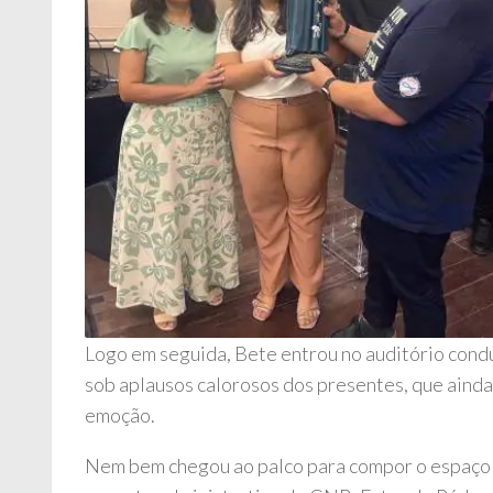
Logo em seguida, Bete entrou no auditório condu
sob aplausos calorosos dos presentes, que ain
emoção.
Nem bem chegou ao palco para compor o espaço o