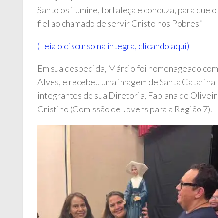
Santo os ilumine, fortaleça e conduza, para que o
fiel ao chamado de servir Cristo nos Pobres.”
(Leia o discurso na íntegra, clicando aqui)
Em sua despedida, Márcio foi homenageado com u
Alves, e recebeu uma imagem de Santa Catarina 
integrantes de sua Diretoria, Fabiana de Oliveir
Cristino (Comissão de Jovens para a Região 7).