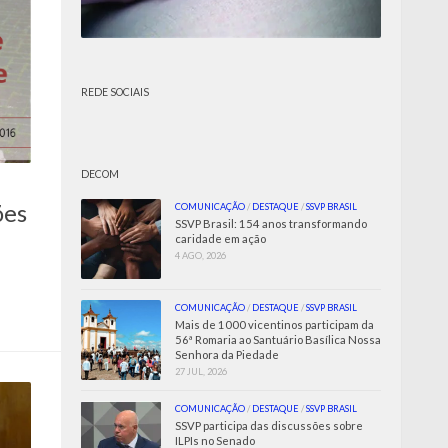
REDE SOCIAIS
DECOM
ões
COMUNICAÇÃO
/
DESTAQUE
/
SSVP BRASIL
SSVP Brasil: 154 anos transformando
caridade em ação
4 AGO, 2026
COMUNICAÇÃO
/
DESTAQUE
/
SSVP BRASIL
Mais de 1000 vicentinos participam da
56ª Romaria ao Santuário Basílica Nossa
Senhora da Piedade
27 JUL, 2026
COMUNICAÇÃO
/
DESTAQUE
/
SSVP BRASIL
SSVP participa das discussões sobre
ILPIs no Senado