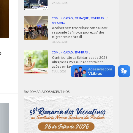
27 JUL, 2026
COMUNICAÇÃO
/
DESTAQUE
/
SSVP BRASIL
/
VATICANO
Acolher sem fronteiras: como a SSVP
responde às “novas pobrezas” dos
migrantes no Brasil
18 JUL, 2026
o
COMUNICAÇÃO
/
SSVP BRASIL
Contribuição da Solidariedade 2026
ultrapassa R$ 1 milhão e fortalece
ações em favor dos Pobres
7 JUL, 2026
56ª ROMARIA DOS VICENTINOS