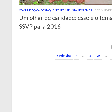
COMUNICAÇÃO
/
DESTAQUE
/
ECAFO
/
REVISTA ADOREMOS
15 DE MAIO DE
Um olhar de caridade: esse é o tem
SSVP para 2016
« Primeira
«
...
5
10
...