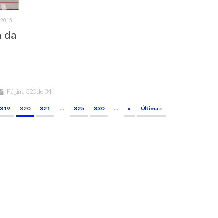
 2015
a da
Página 320 de 344
319
320
321
...
325
330
...
»
Última »