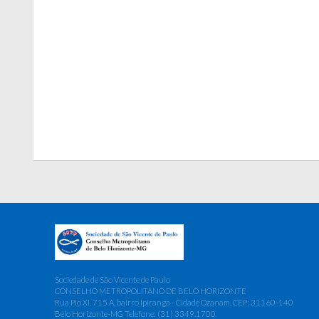
Sociedade de São Vicente de Paulo
CONSELHO METROPOLITANO DE BELO HORIZONTE
Rua Pio XI, 715 A, bairro Ipiranga - Cidade Ozanam, CEP: 31160-140
Belo Horizonte-MG Telefone: (31) 3349.1700