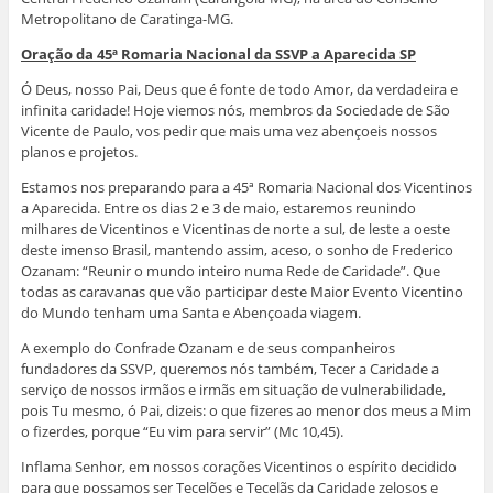
Metropolitano de Caratinga-MG.
Oração da 45ª Romaria Nacional da SSVP a Aparecida SP
Ó Deus, nosso Pai, Deus que é fonte de todo Amor, da verdadeira e
infinita caridade! Hoje viemos nós, membros da Sociedade de São
Vicente de Paulo, vos pedir que mais uma vez abençoeis nossos
planos e projetos.
Estamos nos preparando para a 45ª Romaria Nacional dos Vicentinos
a Aparecida. Entre os dias 2 e 3 de maio, estaremos reunindo
milhares de Vicentinos e Vicentinas de norte a sul, de leste a oeste
deste imenso Brasil, mantendo assim, aceso, o sonho de Frederico
Ozanam: “Reunir o mundo inteiro numa Rede de Caridade”. Que
todas as caravanas que vão participar deste Maior Evento Vicentino
do Mundo tenham uma Santa e Abençoada viagem.
A exemplo do Confrade Ozanam e de seus companheiros
fundadores da SSVP, queremos nós também, Tecer a Caridade a
serviço de nossos irmãos e irmãs em situação de vulnerabilidade,
pois Tu mesmo, ó Pai, dizeis: o que fizeres ao menor dos meus a Mim
o fizerdes, porque “Eu vim para servir” (Mc 10,45).
Inflama Senhor, em nossos corações Vicentinos o espírito decidido
para que possamos ser Tecelões e Tecelãs da Caridade zelosos e