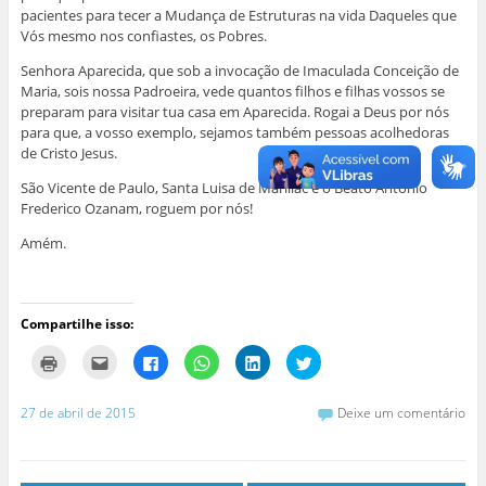
pacientes para tecer a Mudança de Estruturas na vida Daqueles que
Vós mesmo nos confiastes, os Pobres.
Senhora Aparecida, que sob a invocação de Imaculada Conceição de
Maria, sois nossa Padroeira, vede quantos filhos e filhas vossos se
preparam para visitar tua casa em Aparecida. Rogai a Deus por nós
para que, a vosso exemplo, sejamos também pessoas acolhedoras
de Cristo Jesus.
São Vicente de Paulo, Santa Luisa de Marillac e o Beato Antonio
Frederico Ozanam, roguem por nós!
Amém.
Compartilhe isso:
C
C
C
C
C
C
l
l
l
l
l
l
i
i
i
i
i
i
q
q
q
q
q
q
u
u
u
u
u
u
27 de abril de 2015
Deixe um comentário
e
e
e
e
e
e
p
p
p
p
p
p
a
a
a
a
a
a
r
r
r
r
r
r
a
a
a
a
a
a