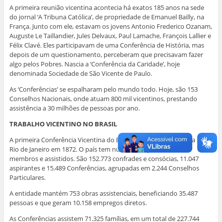
A primeira reunião vicentina acontecia há exatos 185 anos na sede
do jornal ‘A Tribuna Católica’, de propriedade de Emanuel Bailly, na
França. Junto com ele, estavam os jovens Antonio Frederico Ozanam,
Auguste Le Taillandier, Jules Delvaux, Paul Lamache, François Lallier e
Félix Clavé. Eles participavam de uma Conferência de História, mas
depois de um questionamento, perceberam que precisavam fazer
algo pelos Pobres. Nascia a ‘Conferência da Caridade’, hoje
denominada Sociedade de São Vicente de Paulo.
As ‘Conferências’ se espalharam pelo mundo todo. Hoje, são 153
Conselhos Nacionais, onde atuam 800 mil vicentinos, prestando
assistência a 30 milhões de pessoas por ano.
TRABALHO VICENTINO NO BRASIL
A primeira Conferência Vicentina do Brasil é a São José, fundada no
Rio de Janeiro em 1872. O país tem números expressivos de
membros e assistidos. São 152.773 confrades e consócias, 11.047
aspirantes e 15.489 Conferências, agrupadas em 2.244 Conselhos
Particulares.
A entidade mantém 753 obras assistenciais, beneficiando 35.487
pessoas e que geram 10.158 empregos diretos.
As Conferências assistem 71.325 famílias, em um total de 227.744