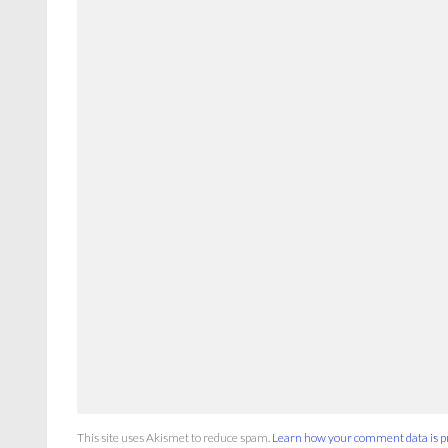
This site uses Akismet to reduce spam.
Learn how your comment data is p