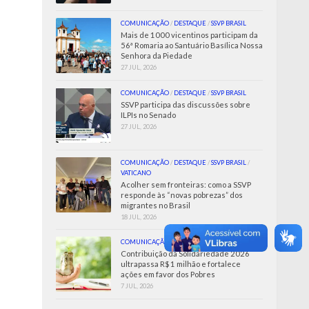
COMUNICAÇÃO
/
DESTAQUE
/
SSVP BRASIL
Mais de 1000 vicentinos participam da
56ª Romaria ao Santuário Basílica Nossa
Senhora da Piedade
27 JUL, 2026
COMUNICAÇÃO
/
DESTAQUE
/
SSVP BRASIL
SSVP participa das discussões sobre
ILPIs no Senado
27 JUL, 2026
COMUNICAÇÃO
/
DESTAQUE
/
SSVP BRASIL
/
VATICANO
Acolher sem fronteiras: como a SSVP
responde às “novas pobrezas” dos
migrantes no Brasil
18 JUL, 2026
COMUNICAÇÃO
/
SSVP BRASIL
Contribuição da Solidariedade 2026
ultrapassa R$ 1 milhão e fortalece
ações em favor dos Pobres
7 JUL, 2026