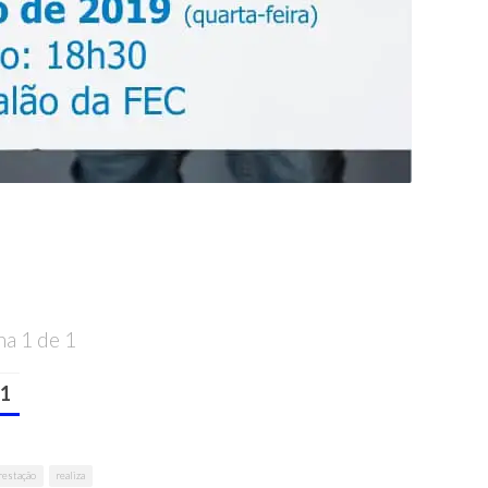
na 1 de 1
1
restação
realiza