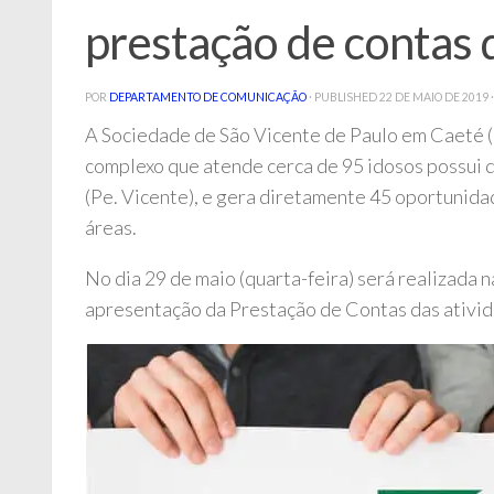
prestação de contas
POR
DEPARTAMENTO DE COMUNICAÇÃO
· PUBLISHED
22 DE MAIO DE 2019
A Sociedade de São Vicente de Paulo em Caeté (
complexo que atende cerca de 95 idosos possui d
(Pe. Vicente), e gera diretamente 45 oportunida
áreas.
No dia 29 de maio (quarta-feira) será realizada
apresentação da Prestação de Contas das ativida