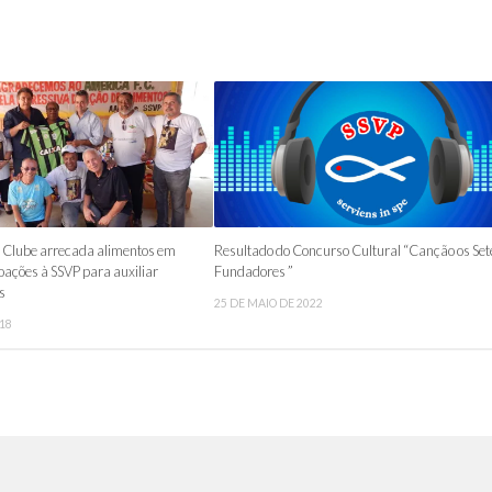
 Clube arrecada alimentos em
Resultado do Concurso Cultural “Canção os Set
doações à SSVP para auxiliar
Fundadores ”
s
25 DE MAIO DE 2022
018