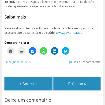
incentive outras pessoas a fazerem o mesmo. Uma única doação
pode representar a esperança para famílias inteiras.
Saiba mais
Para localizar o hemocentro ou unidade de coleta mais próxima,
acesse o site do Ministério da Saúde:
www.gov.br/saude
Compartilhe isso:
C
C
C
C
C
C
l
l
l
l
l
l
i
i
i
i
i
i
q
q
q
q
q
q
u
u
u
u
u
u
16 de junho de 2025
Deixe um comentário
e
e
e
e
e
e
p
p
p
p
p
p
a
a
a
a
a
a
r
r
r
r
r
r
a
a
a
a
a
a
i
e
c
c
c
c
m
n
o
o
o
o
« Anterior
Próximo »
p
v
m
m
m
m
r
i
p
p
p
p
i
a
a
a
a
a
m
r
r
r
r
r
i
p
t
t
t
t
r
o
i
i
i
i
Deixe um comentário
(
r
l
l
l
l
a
e
h
h
h
h