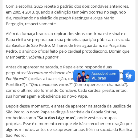
Com a escolha, 2025 repete o padrão dos dois conclaves anteriores,
em 2005 e 2013, quando a definição também ocorreu no segundo
dia, resultando na eleição de Joseph Ratzinger e Jorge Mario
Bergoglio, respectivamente.
Além da fumaça branca, o repicar dos sinos confirma este sinal e o
Papa eleito se prepara para sua primeira aparição pública, na sacada
da Basílica de São Pedro. Milhares de fiéis aguardam, na Praça São
Pedro, o anúncio oficial feito pelo cardeal protodiácono, Dominique
Mamberti: “
Habemus papam
”.
Antes de aparecer na sacada, o Papa eleito responde duas
perguntas: “
Acceptasne eletionem de te canonice factam in Summum
Pontificem
?” (aceitas a tua eleição, canonicamente feita, para Sumo
Pontífice?) e “
Quo nomine vis vocari
?” (Como queres ser chamado?),
como o último ato formal do Conclave. Cada cardeal presta, então,
sua homenagem e obediência ao novo Papa.
Depois desse momento, e antes de aparecer na sacada da Basílica de
São Pedro, o novo Papa se dirige à sacristia da Capela Sistina,
conhecida como
“Sala das Lágrimas
“, onde veste as roupas
próprias. Esse é o momento em que ele irá se recolher em oração por
alguns minutos, antes de se apresentar aos fiéis na sacada da Basílica
São Pedro.