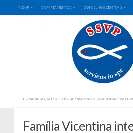
A SSVP
DEPARTAMENTOS
CONSELHOS CENTRAIS
COMUNICAÇÃO
/
DESTAQUE
/
SSVP INTERNACIONAL
/
VATIC
Família Vicentina int