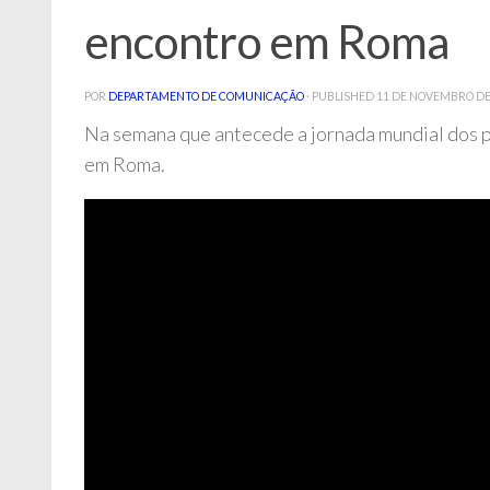
encontro em Roma
POR
DEPARTAMENTO DE COMUNICAÇÃO
· PUBLISHED
11 DE NOVEMBRO DE
Na semana que antecede a jornada mundial dos po
em Roma.