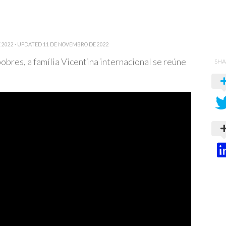
 2022
· UPDATED
11 DE NOVEMBRO DE 2022
bres, a família Vicentina internacional se reúne
SHA