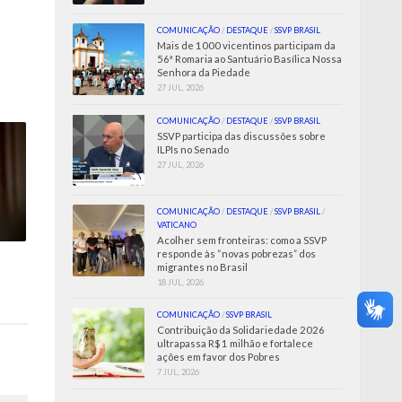
COMUNICAÇÃO
/
DESTAQUE
/
SSVP BRASIL
Mais de 1000 vicentinos participam da
56ª Romaria ao Santuário Basílica Nossa
Senhora da Piedade
27 JUL, 2026
COMUNICAÇÃO
/
DESTAQUE
/
SSVP BRASIL
SSVP participa das discussões sobre
ILPIs no Senado
27 JUL, 2026
COMUNICAÇÃO
/
DESTAQUE
/
SSVP BRASIL
/
VATICANO
Acolher sem fronteiras: como a SSVP
responde às “novas pobrezas” dos
migrantes no Brasil
18 JUL, 2026
COMUNICAÇÃO
/
SSVP BRASIL
Contribuição da Solidariedade 2026
ultrapassa R$ 1 milhão e fortalece
ações em favor dos Pobres
7 JUL, 2026