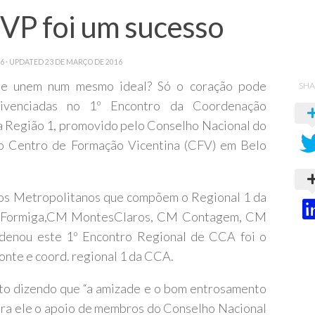
SVP foi um sucesso
16
· UPDATED
23 DE MARÇO DE 2016
e unem num mesmo ideal? Só o coração pode
SHA
vivenciadas no 1º Encontro da Coordenação
a Região 1, promovido pelo Conselho Nacional do
 no Centro de Formação Vicentina (CFV) em Belo
os Metropolitanos que compõem o Regional 1 da
CM Formiga,CM MontesClaros, CM Contagem, CM
enou este 1º Encontro Regional de CCA foi o
nte e coord. regional 1 da CCA.
nto dizendo que “a amizade e o bom entrosamento
Para ele o apoio de membros do Conselho Nacional