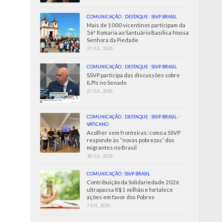
COMUNICAÇÃO
/
DESTAQUE
/
SSVP BRASIL
Mais de 1000 vicentinos participam da
56ª Romaria ao Santuário Basílica Nossa
Senhora da Piedade
27 JUL, 2026
COMUNICAÇÃO
/
DESTAQUE
/
SSVP BRASIL
SSVP participa das discussões sobre
ILPIs no Senado
27 JUL, 2026
COMUNICAÇÃO
/
DESTAQUE
/
SSVP BRASIL
/
VATICANO
Acolher sem fronteiras: como a SSVP
responde às “novas pobrezas” dos
migrantes no Brasil
18 JUL, 2026
COMUNICAÇÃO
/
SSVP BRASIL
Contribuição da Solidariedade 2026
ultrapassa R$ 1 milhão e fortalece
ações em favor dos Pobres
7 JUL, 2026