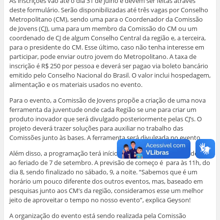
As inscrições vão até o dia 31 de julho e devem ser feitas através
deste formulário. Serão disponibilizadas até três vagas por Conselho
Metropolitano (CM), sendo uma para o Coordenador da Comissão
de Jovens (CJ), uma para um membro da Comissão do CM ou um
coordenado de CJ de algum Conselho Central da região e, a terceira,
para o presidente do CM. Esse último, caso não tenha interesse em
participar, pode enviar outro jovem do Metropolitano. A taxa de
inscrição é R$ 250 por pessoa e deverá ser pagao via boleto bancário
emitido pelo Conselho Nacional do Brasil. O valor inclui hospedagem,
alimentação e os materiais usados no evento.
Para o evento, a Comissão de Jovens propõe a criação de uma nova
ferramenta da juventude onde cada Região se une para criar um
produto inovador que será divulgado posteriormente pelas CJ’s. O
projeto deverá trazer soluções para auxiliar no trabalho das
Comissões junto às bases. A ferramenta será divulgada no evento.
Além disso, a programação terá início em um horário especial, devido
ao feriado de 7 de setembro. A previsão de começo é para às 11h, do
dia 8, sendo finalizado no sábado, 9, a noite. “Sabemos que é um
horário um pouco diferente dos outros eventos, mas, baseado em
pesquisas junto aos CM’s da região, consideramos esse um melhor
jeito de aproveitar o tempo no nosso evento”, explica Geyson!
A organização do evento está sendo realizada pela Comissão