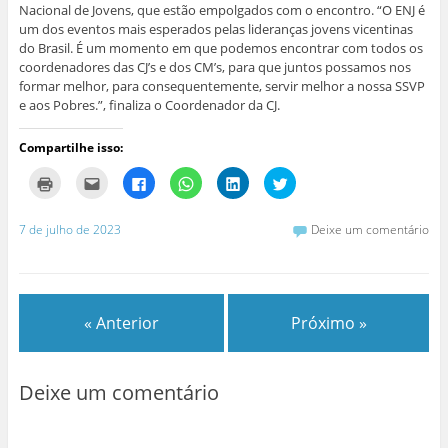
Nacional de Jovens, que estão empolgados com o encontro. “O ENJ é
um dos eventos mais esperados pelas lideranças jovens vicentinas
do Brasil. É um momento em que podemos encontrar com todos os
coordenadores das CJ’s e dos CM’s, para que juntos possamos nos
formar melhor, para consequentemente, servir melhor a nossa SSVP
e aos Pobres.”, finaliza o Coordenador da CJ.
Compartilhe isso:
C
C
C
C
C
C
l
l
l
l
l
l
i
i
i
i
i
i
q
q
q
q
q
q
u
u
u
u
u
u
7 de julho de 2023
Deixe um comentário
e
e
e
e
e
e
p
p
p
p
p
p
a
a
a
a
a
a
r
r
r
r
r
r
a
a
a
a
a
a
i
e
c
c
c
c
m
n
o
o
o
o
« Anterior
Próximo »
p
v
m
m
m
m
r
i
p
p
p
p
i
a
a
a
a
a
m
r
r
r
r
r
i
p
t
t
t
t
r
o
i
i
i
i
Deixe um comentário
(
r
l
l
l
l
a
e
h
h
h
h
b
-
a
a
a
a
r
m
r
r
r
r
e
a
n
n
n
n