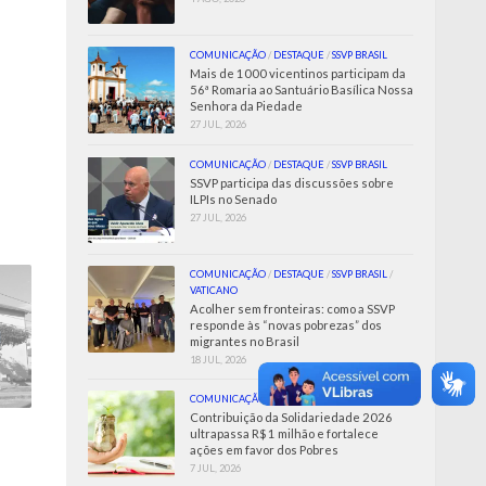
COMUNICAÇÃO
/
DESTAQUE
/
SSVP BRASIL
Mais de 1000 vicentinos participam da
56ª Romaria ao Santuário Basílica Nossa
Senhora da Piedade
27 JUL, 2026
COMUNICAÇÃO
/
DESTAQUE
/
SSVP BRASIL
SSVP participa das discussões sobre
ILPIs no Senado
27 JUL, 2026
COMUNICAÇÃO
/
DESTAQUE
/
SSVP BRASIL
/
VATICANO
Acolher sem fronteiras: como a SSVP
responde às “novas pobrezas” dos
migrantes no Brasil
18 JUL, 2026
COMUNICAÇÃO
/
SSVP BRASIL
Contribuição da Solidariedade 2026
ultrapassa R$ 1 milhão e fortalece
ações em favor dos Pobres
7 JUL, 2026