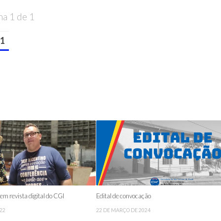
na 1 de 1
1
m revista digital do CGI
Edital de convocação
022
22 DE MARÇO DE 2024