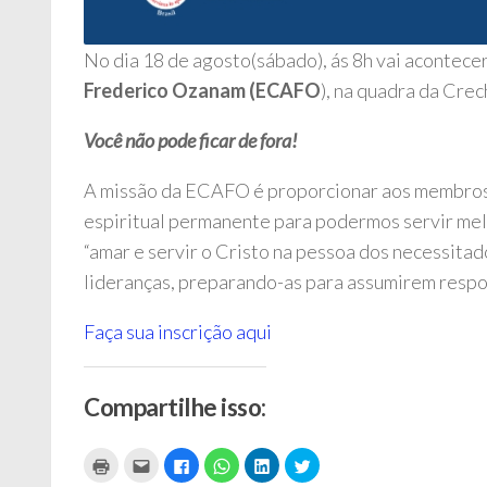
No dia 18 de agosto(sábado), ás 8h vai acontece
Frederico Ozanam (ECAFO
), na quadra da Crec
Você não pode ficar de fora!
A missão da ECAFO é proporcionar aos membros 
espiritual permanente para podermos servir melh
“amar e servir o Cristo na pessoa dos necessita
lideranças, preparando-as para assumirem respo
Faça sua inscrição aqui
Compartilhe isso:
Clique
Clique
Clique
Clique
Clique
Clique
para
para
para
para
para
para