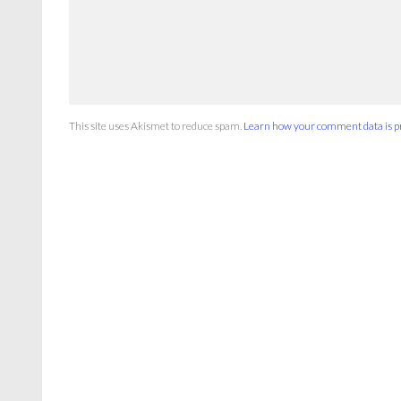
This site uses Akismet to reduce spam.
Learn how your comment data is p